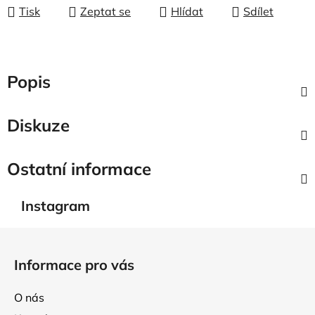
Tisk
Zeptat se
Hlídat
Sdílet
Popis
Diskuze
Ostatní informace
Instagram
Z
á
Informace pro vás
p
a
O nás
t