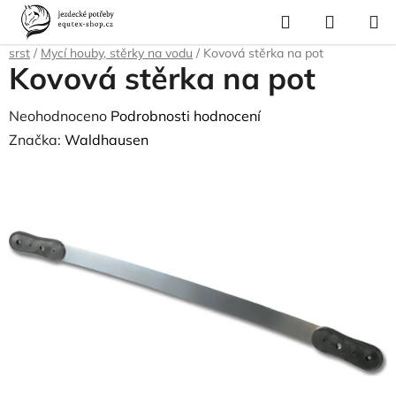
Přejít
Hledat
NÁKUP
na
Domů
/
Pro koně
/
Péče o srst, kopyta, úložné boxy a tašky
/
Čištění na
KOŠÍK
obsah
srst
/
Mycí houby, stěrky na vodu
/
Kovová stěrka na pot
Kovová stěrka na pot
Průměrné
Neohodnoceno
Podrobnosti hodnocení
hodnocení
Značka:
Waldhausen
produktu
je
0,0
z
5
hvězdiček.