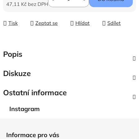
47,11 Kč bez DPH
Měrná cena:
Tisk
Zeptat se
Hlídat
Sdílet
Popis
Diskuze
Ostatní informace
Instagram
Z
á
Informace pro vás
p