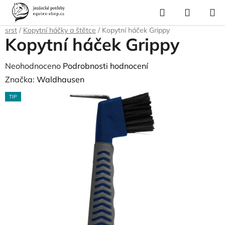
Přejít
Hledat
NÁKUP
na
Domů
/
Pro koně
/
Péče o srst, kopyta, úložné boxy a tašky
/
Čištění na
KOŠÍK
obsah
srst
/
Kopytní háčky a štětce
/
Kopytní háček Grippy
Kopytní háček Grippy
Průměrné
Neohodnoceno
Podrobnosti hodnocení
hodnocení
Značka:
Waldhausen
produktu
TIP
je
0,0
z
5
hvězdiček.