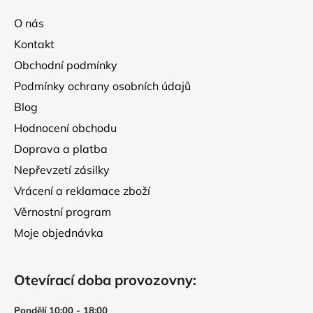
a
O nás
t
Kontakt
í
Obchodní podmínky
Podmínky ochrany osobních údajů
Blog
Hodnocení obchodu
Doprava a platba
Nepřevzetí zásilky
Vrácení a reklamace zboží
Věrnostní program
Moje objednávka
Otevírací doba provozovny:
Pondělí 10:00 - 18:00