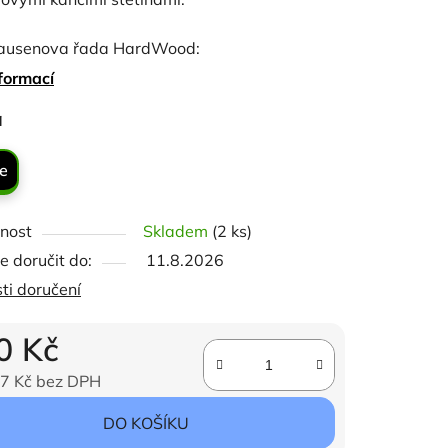
ausenova řada HardWood:
é kartáče, krásně upravené, vyrobené z
formací
o dřeva, kožená poutka na ruce a vysoce
ček.
a
í štětiny: dostupné za skvělý poměr ceny a
!
e
t: Zadní strana: 18,5 cm, Štětiny: 3 cm
nost
Skladem
(2 ks)
 doručit do:
11.8.2026
ti doručení
0 Kč
7 Kč bez DPH
ena:
DO KOŠÍKU