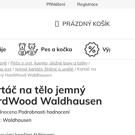
Přihlášení
Registrace
du
Doprava a platba
Nepřevzetí zásilky
Vrácení a r
PRÁZDNÝ KOŠÍK
NÁKUPNÍ
KOŠÍK
áje
Pes a kočka
Výprodej
koně
/
Péče o srst, kopyta, úložné boxy a tašky
/
na srst
/
Jemné kartáče žíněné a umělé
/
Kartáč na
mný HardWood Waldhausen
táč na tělo jemný
rdWood Waldhausen
né
dnoceno
Podrobnosti hodnocení
ení
:
Waldhausen
tu
ovými kančími štětinami.