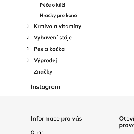
Péče o kůži
Hračky pro koně
Krmivo a vitamíny
Vybavení stáje
Pes a kočka
Výprodej
Značky
Instagram
Z
á
Informace pro vás
Oteví
p
prov
a
O nás