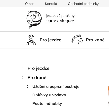
Přejít
O nás
Kontakt
Obchodní podmínky
na
obsah
Pro jezdce
Pro koně
P
K
Přeskočit
Pro jezdce
a
kategorie
o
t
Pro koně
s
e
t
g
Uždění a poprsní postroje
r
o
Ohlávky a vodítka
a
r
i
n
Pouta, náhubky
e