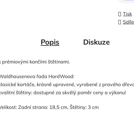
Tisk
Sdíle
Popis
Diskuze
s prémiovými kančími štětinami.
Waldhausenova řada HardWood:
klasické kartáče, krásně upravené, vyrobené z pravého dřev
kvalitní štětiny: dostupné za skvělý poměr ceny a výkonu!
Velikost: Zadní strana: 18,5 cm, Štětiny: 3 cm