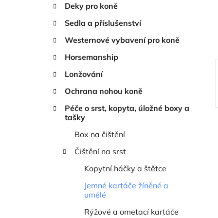
n
Deky pro koně
í
Sedla a příslušenství
p
a
Westernové vybavení pro koně
n
Horsemanship
e
Lonžování
l
Ochrana nohou koně
Péče o srst, kopyta, úložné boxy a
tašky
Box na čištění
Čištění na srst
Kopytní háčky a štětce
Jemné kartáče žíněné a
umělé
Rýžové a ometací kartáče