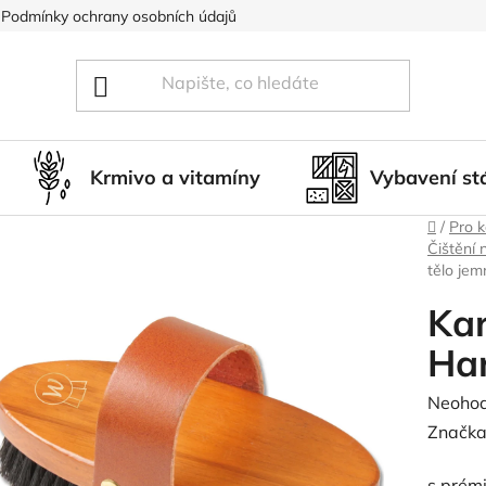
Podmínky ochrany osobních údajů
Blog
Hodnocení obcho
Krmivo a vitamíny
Vybavení st
Domů
/
Pro 
Čištění 
tělo je
Kar
Ha
Průměr
Neoho
hodnoc
Značka
produk
s prémi