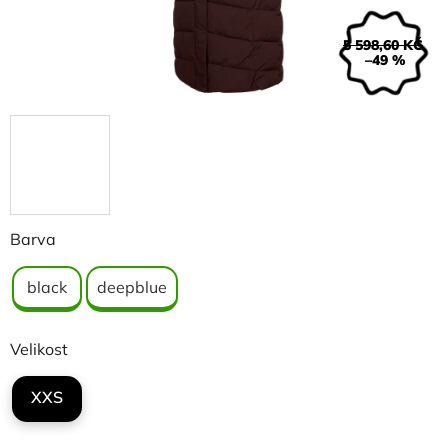
5 598,60 KČ
–49 %
Barva
black
deepblue
Velikost
XXS