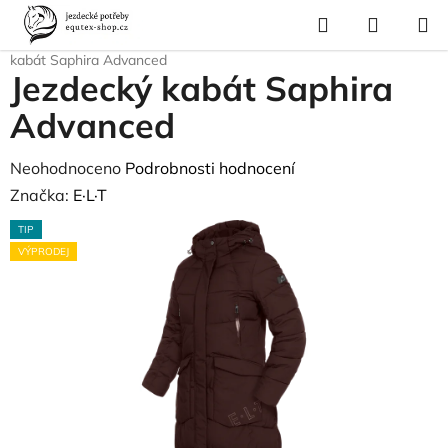
Přejít
Hledat
NÁKUP
na
Domů
/
Pro jezdce
/
Jezdecké oblečení
/
Bundy a větrovky
/
Jezdecký
KOŠÍK
obsah
kabát Saphira Advanced
Jezdecký kabát Saphira
Advanced
Průměrné
Neohodnoceno
Podrobnosti hodnocení
hodnocení
Značka:
E·L·T
produktu
TIP
je
VÝPRODEJ
0,0
z
5
hvězdiček.