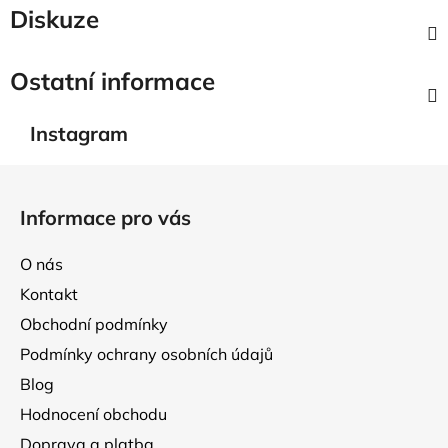
Diskuze
Ostatní informace
Instagram
Z
á
Informace pro vás
p
a
O nás
t
Kontakt
í
Obchodní podmínky
Podmínky ochrany osobních údajů
Blog
Hodnocení obchodu
Doprava a platba