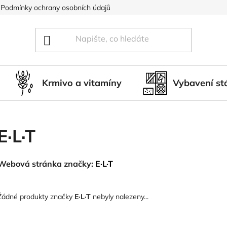
Podmínky ochrany osobních údajů
Blog
Hodnocení obcho
Krmivo a vitamíny
Vybavení st
E·L·T
Webová stránka značky:
E·L·T
Žádné produkty značky
E·L·T
nebyly nalezeny...