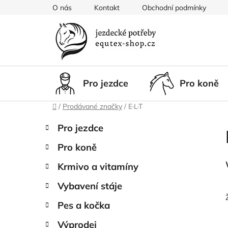
Přejít
O nás
Kontakt
Obchodní podmínky
na
obsah
Pro jezdce
Pro koně
Domů
/
Prodávané značky
/
E·L·T
P
K
Přeskočit
Pro jezdce
a
kategorie
o
t
Pro koně
s
e
t
g
Krmivo a vitamíny
r
o
Vybavení stáje
a
r
i
n
Pes a kočka
e
n
Výprodej