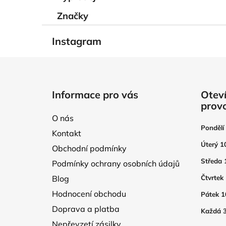
í
p
Značky
a
n
Instagram
e
l
Z
á
Informace pro vás
Oteví
p
prov
a
O nás
t
Pondělí
Kontakt
í
Úterý 1
Obchodní podmínky
Středa 
Podmínky ochrany osobních údajů
Blog
Čtvrtek
Hodnocení obchodu
Pátek 1
Doprava a platba
Každá 3
Nepřevzetí zásilky