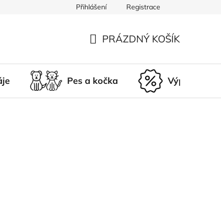
Přihlášení
Registrace
du
Doprava a platba
Nepřevzetí zásilky
Vrácení a r
PRÁZDNÝ KOŠÍK
NÁKUPNÍ
KOŠÍK
áje
Pes a kočka
Výprodej