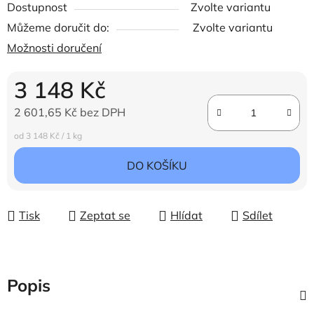
Dostupnost
Zvolte variantu
Můžeme doručit do:
Zvolte variantu
Možnosti doručení
3 148 Kč
2 601,65 Kč bez DPH
Měrná cena:
od 3 148 Kč / 1 kg
DO KOŠÍKU
Tisk
Zeptat se
Hlídat
Sdílet
Popis