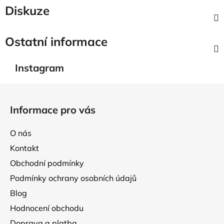
Diskuze
Ostatní informace
Instagram
Z
á
Informace pro vás
p
a
O nás
t
Kontakt
í
Obchodní podmínky
Podmínky ochrany osobních údajů
Blog
Hodnocení obchodu
Doprava a platba