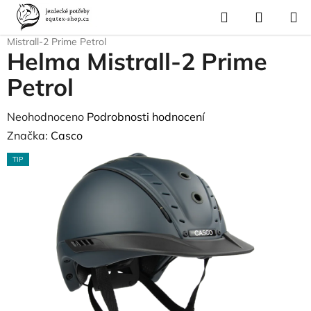
Přejít
Hledat
NÁKUP
na
Domů
/
Pro jezdce
/
Jezdecké vybavení
/
Jezdecké helmy
/
Helma
KOŠÍK
obsah
Mistrall-2 Prime Petrol
Helma Mistrall-2 Prime
Petrol
Průměrné
Neohodnoceno
Podrobnosti hodnocení
hodnocení
Značka:
Casco
produktu
TIP
je
0,0
z
5
hvězdiček.