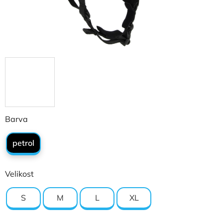
Barva
petrol
Velikost
S
M
L
XL