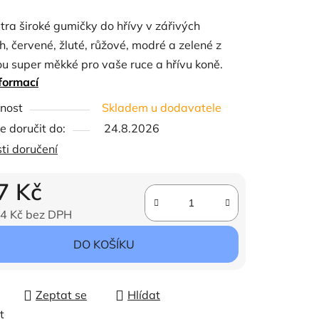
tu
tra široké gumičky do hřívy v zářivých
, červené, žluté, růžové, modré a zelené z
u super měkké pro vaše ruce a hřívu koně.
formací
žení pletacích pásů a jejich udržování v čistotě
ku. Ideální na cestování a soutěže.
ček.
nost
Skladem u dodavatele
 doručit do:
24.8.2026
 odolné proti roztržení a super elastické
ti doručení
ý ke koňské hřívě
 použitelný
7 Kč
4 Kč bez DPH
st ø 15 mm
ena:
DO KOŠÍKU
3 mm
 50 g
Zeptat se
Hlídat
t