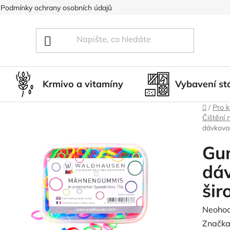
Podmínky ochrany osobních údajů
Blog
Hodnocení obcho
Krmivo a vitamíny
Vybavení st
Domů
/
Pro 
Čištění 
dávkovac
Gum
dáv
šir
Průměr
Neoho
hodnoc
Značka