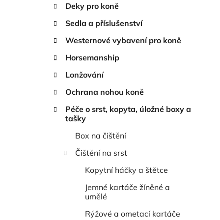
n
Deky pro koně
í
Sedla a příslušenství
p
a
Westernové vybavení pro koně
n
Horsemanship
e
Lonžování
l
Ochrana nohou koně
Péče o srst, kopyta, úložné boxy a
tašky
Box na čištění
Čištění na srst
Kopytní háčky a štětce
Jemné kartáče žíněné a
umělé
Rýžové a ometací kartáče