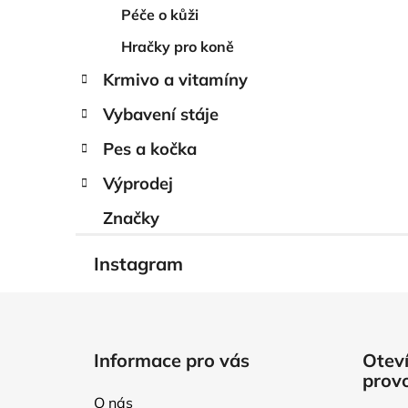
Péče o kůži
Hračky pro koně
Krmivo a vitamíny
Vybavení stáje
Pes a kočka
Výprodej
Značky
Instagram
Z
á
Informace pro vás
Oteví
p
prov
a
O nás