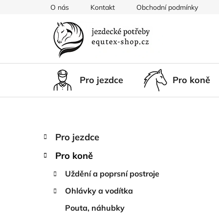
Přejít
O nás
Kontakt
Obchodní podmínky
na
obsah
Pro jezdce
Pro koně
P
K
Přeskočit
Pro jezdce
a
kategorie
o
t
Pro koně
s
e
t
g
Uždění a poprsní postroje
r
o
Ohlávky a vodítka
a
r
i
n
Pouta, náhubky
e