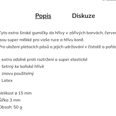
Popis
Diskuze
Tyto extra široké gumičky do hřívy v zářivých barvách, červe
jsou super měkké pro vaše ruce a hřívu koně.
Pro uložení pletacích pásů a jejich udržování v čistotě a pořá
- extra odolné proti roztržení a super elastické
- šetrný ke koňské hřívě
- znovu použitelný
- Latex
Velikost ø 15 mm
Šířka 3 mm
Obsah: 50 g