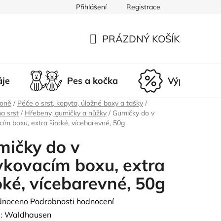
Přihlášení
Registrace
du
Doprava a platba
Nepřevzetí zásilky
Vrácení a r
PRÁZDNÝ KOŠÍK
NÁKUPNÍ
KOŠÍK
áje
Pes a kočka
Výprodej
koně
/
Péče o srst, kopyta, úložné boxy a tašky
/
na srst
/
Hřebeny, gumičky a nůžky
/
Gumičky do v
ím boxu, extra široké, vícebarevné, 50g
ičky do v
kovacím boxu, extra
oké, vícebarevné, 50g
né
dnoceno
Podrobnosti hodnocení
ení
:
Waldhausen