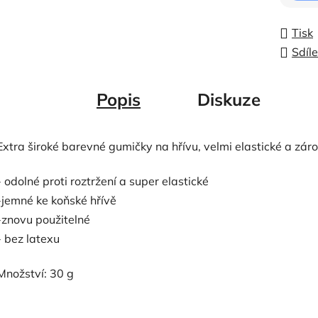
Tisk
Sdíle
Popis
Diskuze
Extra široké barevné gumičky na hřívu, velmi elastické a zár
- odolné proti roztržení a super elastické
-jemné ke koňské hřívě
-znovu použitelné
- bez latexu
Množství: 30 g