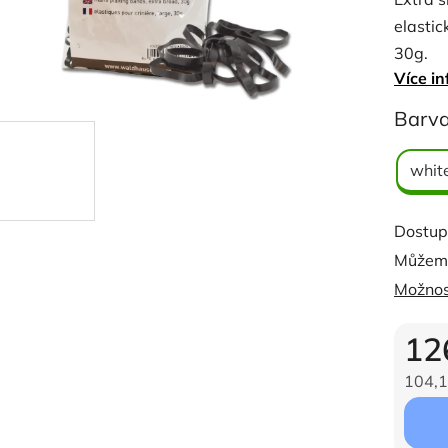
je
elastic
0,0
30g.
z
Více in
5
- odoln
hvězdi
Barv
-jemné 
-znovu
whit
- bez l
Dostup
Množst
Můžeme
Možnos
12
104,1
Měrná c