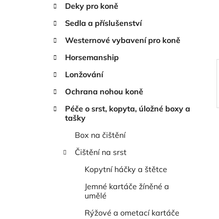
n
Deky pro koně
í
Sedla a příslušenství
p
a
Westernové vybavení pro koně
n
Horsemanship
e
Lonžování
l
Ochrana nohou koně
Péče o srst, kopyta, úložné boxy a
tašky
Box na čištění
Čištění na srst
Kopytní háčky a štětce
Jemné kartáče žíněné a
umělé
Rýžové a ometací kartáče