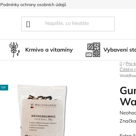
Podmínky ochrany osobních údajů
Blog
Hodnocení obcho
Krmivo a vitamíny
Vybavení st
Domů
/
Pro 
Čištění 
Waldha
Gum
TIP
Wa
Průměr
Neoho
hodnoc
Značka
produk
Extra š