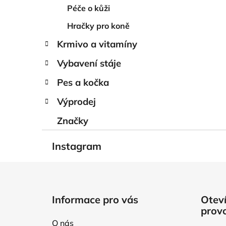
Péče o kůži
Hračky pro koně
Krmivo a vitamíny
Vybavení stáje
Pes a kočka
Výprodej
Značky
Instagram
Z
á
Informace pro vás
Oteví
p
prov
a
O nás