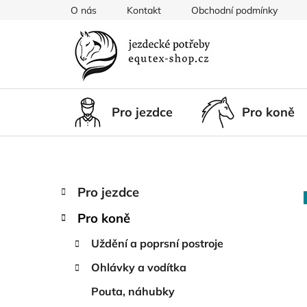
Přejít
O nás
Kontakt
Obchodní podmínky
na
obsah
Pro jezdce
Pro koně
P
K
Přeskočit
Pro jezdce
a
kategorie
o
t
Pro koně
s
e
t
g
Uždění a poprsní postroje
r
o
Ohlávky a vodítka
a
r
i
n
Pouta, náhubky
e