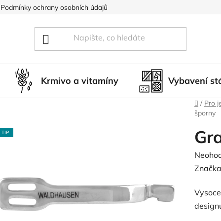
Podmínky ochrany osobních údajů
Blog
Hodnocení obcho
Krmivo a vitamíny
Vybavení st
Domů
/
Pro j
šporny
Gra
TIP
Průměr
Neoho
hodnoc
Značka
produk
Vysoce 
je
designu
0,0