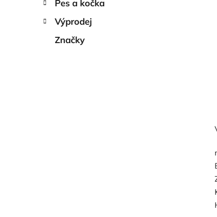
Pes a kočka
Výprodej
Značky