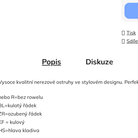
Měrná c
Tisk
Sdíle
Popis
Diskuze
Vysoce kvalitní nerezové ostruhy ve stylovém designu. Perfek
nebo R=bez rowelu
BL=kulatý řádek
ZR=ozubený řádek
KF = kulový
HS=hlava kladiva