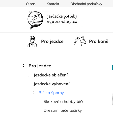
Přejít
O nás
Kontakt
Obchodní podmínky
na
obsah
Pro jezdce
Pro koně
P
K
Přeskočit
Pro jezdce
a
kategorie
o
t
Jezdecké oblečení
s
e
t
Jezdecké vybavení
g
r
o
Biče a šporny
a
r
i
n
Skokové a hobby biče
e
n
Drezurní biče tušírky