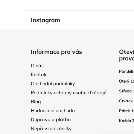
Instagram
Z
á
Informace pro vás
Oteví
p
prov
a
O nás
t
Pondělí
Kontakt
í
Úterý 1
Obchodní podmínky
Středa 
Podmínky ochrany osobních údajů
Blog
Čtvrtek
Hodnocení obchodu
Pátek 1
Doprava a platba
Každá 3
Nepřevzetí zásilky