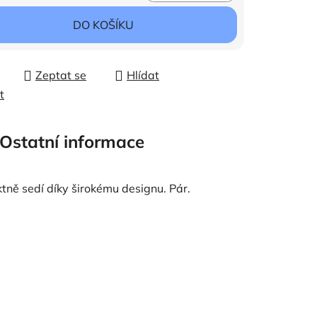
ena:
DO KOŠÍKU
Zeptat se
Hlídat
t
Ostatní informace
tně sedí díky širokému designu. Pár.