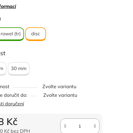
=bez rowelu
formací
atý řádek
ček.
a
bený řádek
ulový
 rowel (tr)
disc
va kladiva
st
mm
30 mm
nost
Zvolte variantu
 doručit do:
Zvolte variantu
ti doručení
8 Kč
0 Kč bez DPH