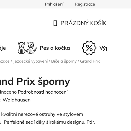
Přihlášení
Registrace
du
Doprava a platba
Nepřevzetí zásilky
Vrácení a r
PRÁZDNÝ KOŠÍK
NÁKUPNÍ
KOŠÍK
áje
Pes a kočka
Výprodej
ezdce
/
Jezdecké vybavení
/
Biče a šporny
/
Grand Prix
nd Prix šporny
né
dnoceno
Podrobnosti hodnocení
ení
:
Waldhausen
tu
kvalitní nerezové ostruhy ve stylovém
. Perfektně sedí díky širokému designu. Pár.