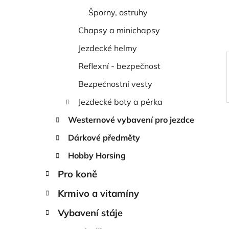
í
Šporny, ostruhy
p
a
Chapsy a minichapsy
n
Jezdecké helmy
e
Reflexní - bezpečnost
l
Bezpečnostní vesty
Jezdecké boty a pérka
Westernové vybavení pro jezdce
Dárkové předměty
Hobby Horsing
Pro koně
Krmivo a vitamíny
Vybavení stáje