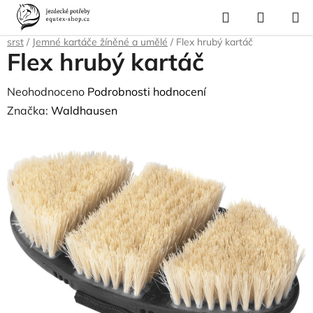
Přejít
Hledat
NÁKUP
na
Domů
/
Pro koně
/
Péče o srst, kopyta, úložné boxy a tašky
/
Čištění na
KOŠÍK
obsah
srst
/
Jemné kartáče žíněné a umělé
/
Flex hrubý kartáč
Flex hrubý kartáč
Průměrné
Neohodnoceno
Podrobnosti hodnocení
hodnocení
Značka:
Waldhausen
produktu
je
0,0
z
5
hvězdiček.