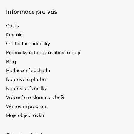
á
Informace pro vás
p
a
O nás
t
Kontakt
í
Obchodní podmínky
Podmínky ochrany osobních údajů
Blog
Hodnocení obchodu
Doprava a platba
Nepřevzetí zásilky
Vrácení a reklamace zboží
Věrnostní program
Moje objednávka