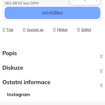
361,98 Kč bez DPH
Měrná cena:
DO KOŠÍKU
Tisk
Zeptat se
Hlídat
Sdílet
Popis
Diskuze
Ostatní informace
Instagram
Z