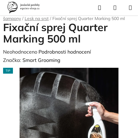
Přejít
Hledat
NÁKUP
na
Domů
/
Pro koně
/
Péče o srst, kopyta, úložné boxy a tašky
/
Lesky a
KOŠÍK
obsah
šampony
/
Lesk na srst
/
Fixační sprej Quarter Marking 500 ml
Fixační sprej Quarter
Marking 500 ml
Průměrné
Neohodnoceno
Podrobnosti hodnocení
hodnocení
Značka:
Smart Grooming
produktu
TIP
je
0,0
z
5
hvězdiček.