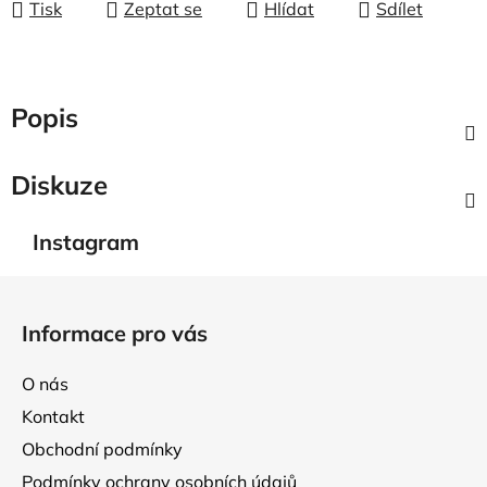
Tisk
Zeptat se
Hlídat
Sdílet
Popis
Diskuze
Instagram
Z
á
Informace pro vás
p
a
O nás
t
Kontakt
í
Obchodní podmínky
Podmínky ochrany osobních údajů