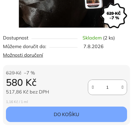
629 KČ
–7 %
Dostupnost
Skladem
(2 ks)
Můžeme doručit do:
7.8.2026
Možnosti doručení
629 Kč
–7 %
580 Kč
517,86 Kč bez DPH
Měrná cena:
1,16 Kč / 1 ml
DO KOŠÍKU