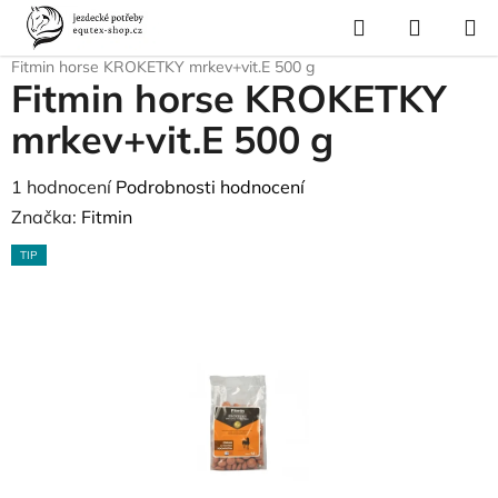
Přejít
Hledat
NÁKUP
na
Domů
/
Krmivo a vitamíny
/
Pamlsky a odměny
/
Pamlsky do 1,2kg
/
KOŠÍK
obsah
Fitmin horse KROKETKY mrkev+vit.E 500 g
Fitmin horse KROKETKY
mrkev+vit.E 500 g
Průměrné
1 hodnocení
Podrobnosti hodnocení
hodnocení
Značka:
Fitmin
produktu
TIP
je
5,0
z
5
hvězdiček.