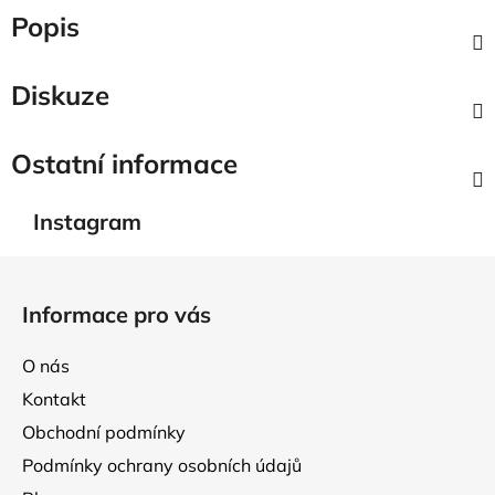
Popis
Diskuze
Ostatní informace
Instagram
Z
á
Informace pro vás
p
a
O nás
t
Kontakt
í
Obchodní podmínky
Podmínky ochrany osobních údajů