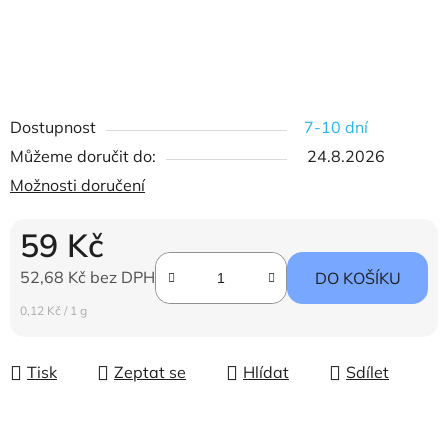
Dostupnost
7-10 dní
Můžeme doručit do:
24.8.2026
Možnosti doručení
59 Kč
52,68 Kč bez DPH
DO KOŠÍKU
Měrná cena:
0,12 Kč / 1 g
Tisk
Zeptat se
Hlídat
Sdílet