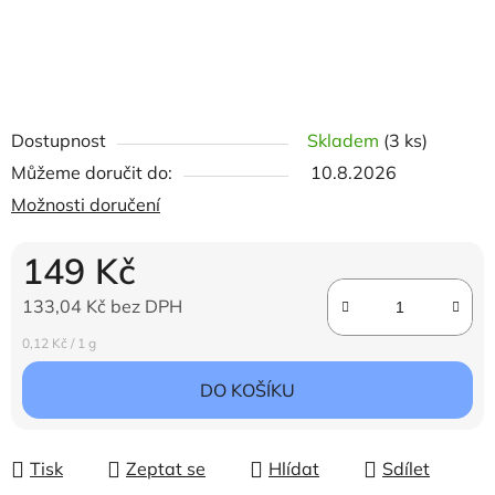
Dostupnost
Skladem
(3 ks)
Můžeme doručit do:
10.8.2026
Možnosti doručení
149 Kč
133,04 Kč bez DPH
Měrná cena:
0,12 Kč / 1 g
DO KOŠÍKU
Tisk
Zeptat se
Hlídat
Sdílet