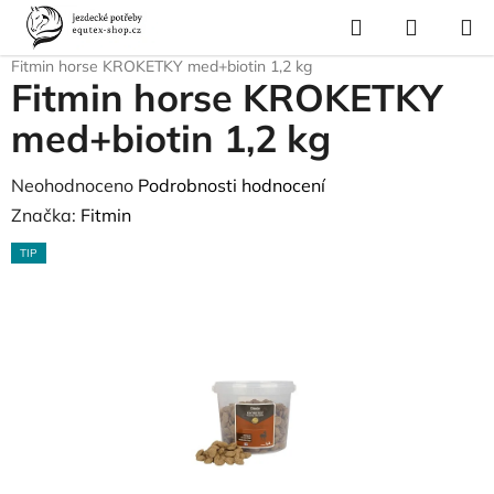
Přejít
Hledat
NÁKUP
na
Domů
/
Krmivo a vitamíny
/
Pamlsky a odměny
/
Pamlsky do 1,2kg
/
KOŠÍK
obsah
Fitmin horse KROKETKY med+biotin 1,2 kg
Fitmin horse KROKETKY
med+biotin 1,2 kg
Průměrné
Neohodnoceno
Podrobnosti hodnocení
hodnocení
Značka:
Fitmin
produktu
TIP
je
0,0
z
5
hvězdiček.