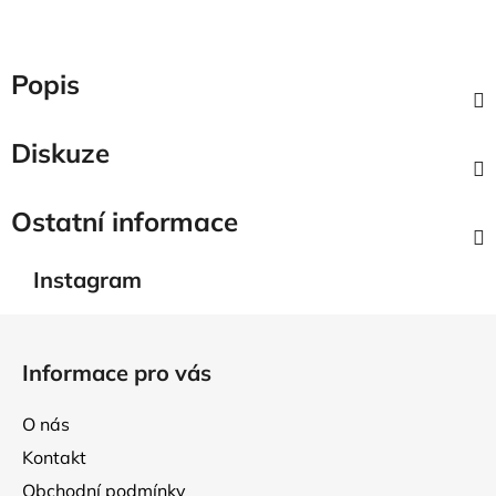
Popis
Diskuze
Ostatní informace
Instagram
Z
á
Informace pro vás
p
a
O nás
t
Kontakt
í
Obchodní podmínky