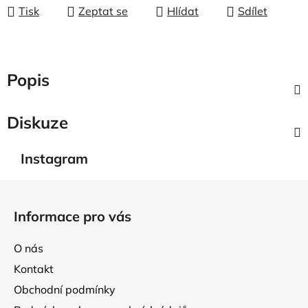
Tisk
Zeptat se
Hlídat
Sdílet
Popis
Diskuze
Instagram
Z
á
Informace pro vás
p
a
O nás
t
Kontakt
í
Obchodní podmínky