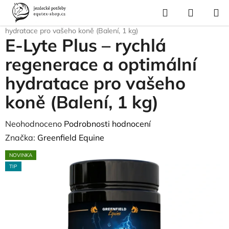
Přejít
Hledat
NÁKUP
na
Domů
/
Krmivo a vitamíny
/
E-Lyte Plus – rychlá regenerace a optimální
KOŠÍK
obsah
hydratace pro vašeho koně (Balení, 1 kg)
E-Lyte Plus – rychlá
regenerace a optimální
hydratace pro vašeho
koně (Balení, 1 kg)
Průměrné
Neohodnoceno
Podrobnosti hodnocení
hodnocení
Značka:
Greenfield Equine
produktu
NOVINKA
je
TIP
0,0
z
5
hvězdiček.