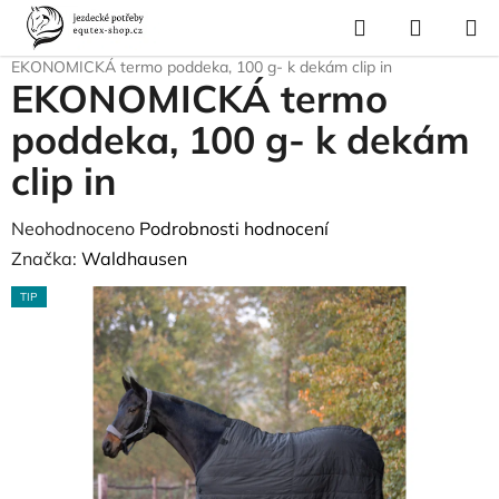
Přejít
Hledat
NÁKUP
na
Domů
/
Pro koně
/
Deky pro koně
/
Zimní deky
/
Poddeky Clip systém
/
KOŠÍK
obsah
EKONOMICKÁ termo poddeka, 100 g- k dekám clip in
EKONOMICKÁ termo
poddeka, 100 g- k dekám
clip in
Průměrné
Neohodnoceno
Podrobnosti hodnocení
hodnocení
Značka:
Waldhausen
produktu
TIP
je
0,0
z
5
hvězdiček.