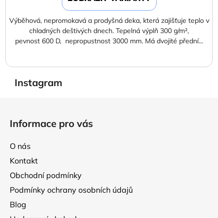
Výběhová, nepromokavá a prodyšná deka, která zajišťuje teplo v
chladných deštivých dnech. Tepelná výplň 300 g/m²,
pevnost 600 D, nepropustnost 3000 mm. Má dvojité přední...
Instagram
Z
á
Informace pro vás
p
a
O nás
t
Kontakt
í
Obchodní podmínky
Podmínky ochrany osobních údajů
Blog