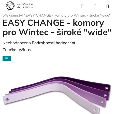
Přejít
Hledat
NÁKUP
na
Domů
/
Pro koně
/
Sedla a příslušenství
/
Obaly a potahy na sedla a
KOŠÍK
obsah
příslušenství
/
EASY CHANGE - komory pro Wintec - široké "wide"
EASY CHANGE - komory
pro Wintec - široké "wide"
Průměrné
Neohodnoceno
Podrobnosti hodnocení
hodnocení
Značka:
Wintec
produktu
TIP
je
0,0
z
5
hvězdiček.