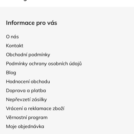
Z
á
Informace pro vás
p
a
O nás
t
Kontakt
í
Obchodní podmínky
Podmínky ochrany osobních údajů
Blog
Hodnocení obchodu
Doprava a platba
Nepřevzetí zásilky
Vrácení a reklamace zboží
Věrnostní program
Moje objednávka