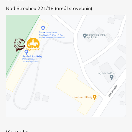
Nad Strouhou 221/18 (areál stavebnin)