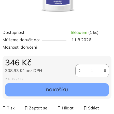
Dostupnost
Skladem
(1 ks)
Můžeme doručit do:
11.8.2026
Možnosti doručení
346 Kč
308,93 Kč bez DPH
Měrná cena:
2,16 Kč / 1 ks
DO KOŠÍKU
Tisk
Zeptat se
Hlídat
Sdílet