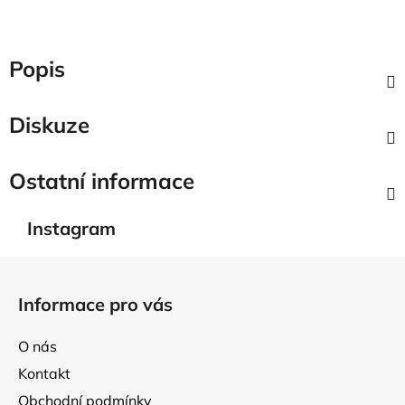
Popis
Diskuze
Ostatní informace
Instagram
Z
á
Informace pro vás
p
a
O nás
t
Kontakt
í
Obchodní podmínky