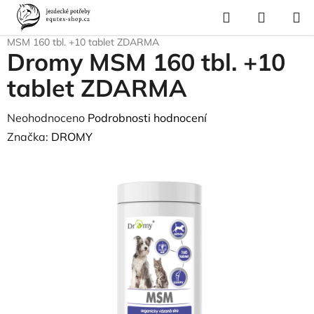
Přejít
Hledat
NÁKUP
na
Domů
/
Pes a kočka
/
Pes - výživa
/
Vitamíny, doplňky stravy
/
Dromy
KOŠÍK
obsah
MSM 160 tbl. +10 tablet ZDARMA
Dromy MSM 160 tbl. +10
tablet ZDARMA
Průměrné
Neohodnoceno
Podrobnosti hodnocení
hodnocení
Značka:
DROMY
produktu
je
0,0
z
5
hvězdiček.