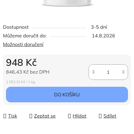
Dostupnost
3-5 dní
Můžeme doručit do:
14.8.2026
Možnosti doručení
948 Kč
846,43 Kč bez DPH
Měrná cena:
1 053,33 Kč / 1 kg
DO KOŠÍKU
Tisk
Zeptat se
Hlídat
Sdílet