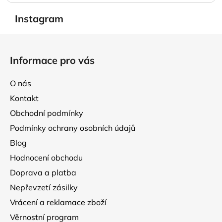
Instagram
Z
á
Informace pro vás
p
a
O nás
t
Kontakt
í
Obchodní podmínky
Podmínky ochrany osobních údajů
Blog
Hodnocení obchodu
Doprava a platba
Nepřevzetí zásilky
Vrácení a reklamace zboží
Věrnostní program