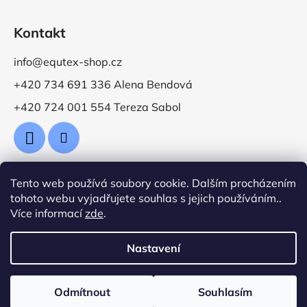
Kontakt
info@equtex-shop.cz
+420 734 691 336 Alena Bendová
+420 724 001 554 Tereza Sabol
Tento web používá soubory cookie. Dalším procházením
Přijímáme online platby
tohoto webu vyjadřujete souhlas s jejich používáním..
Více informací
zde
.
Nastavení
Vytvořil Shoptet
Odmítnout
Souhlasím
Copyright 2026
Jezdecké potřeby EquTex
. Všechna