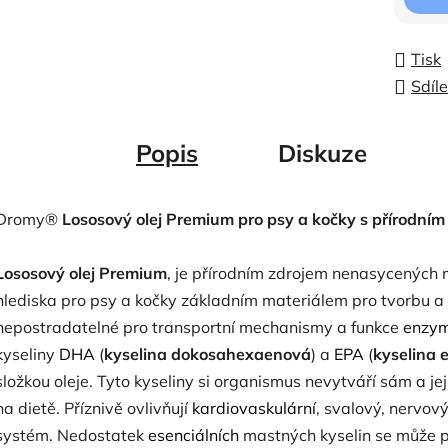
Tisk
Sdíle
Popis
Diskuze
Dromy®
Lososový olej Premium pro psy a kočky s přírodní
Lososový olej Premium
, je přírodním zdrojem nenasycených m
hlediska pro psy a kočky základním materiálem pro tvorbu a
nepostradatelné pro transportní mechanismy a funkce
enzym
kyseliny
DHA
(
kyselina dokosahexaenová
) a
EPA
(
kyselina 
složkou oleje. Tyto kyseliny si organismus nevytváří sám a je
na dietě. Příznivě ovlivňují
kardiovaskulární
, svalový, nervov
systém. Nedostatek
esenciálních
mastných kyselin se může p