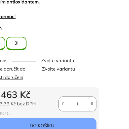
ním
antioxidantem
.
formací
ček.
m
3l
nost
Zvolte variantu
 doručit do:
Zvolte variantu
ti doručení
d
463 Kč
3,39 Kč
bez DPH
ena:
Kč / 1 ml
DO KOŠÍKU