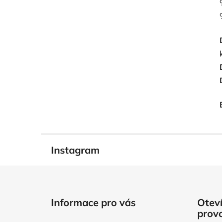
Instagram
Z
á
Informace pro vás
Oteví
p
prov
a