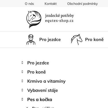
Přejít
O nás
Kontakt
Obchodní podmínky
na
obsah
Pro jezdce
Pro koně
P
K
Přeskočit
Pro jezdce
a
kategorie
o
t
Pro koně
s
e
t
g
Krmivo a vitamíny
r
o
Vybavení stáje
a
r
i
n
Pes a kočka
e
n