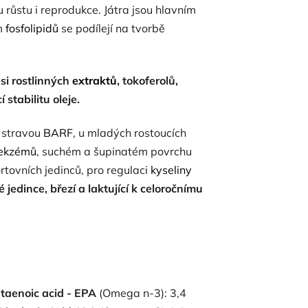
růstu i reprodukce. Játra jsou hlavním
ím
fosfolipidů
se podílejí na tvorbě
si rostlinných
extraktů
,
tokoferolů,
í stabilitu oleje.
 stravou
BARF
, u mladých rostoucích
ekzémů
, suchém a šupinatém povrchu
rtovních jedinců, pro regulaci
kyseliny
 jedince, březí a laktující k celoročnímu
taenoic acid - EPA
(Omega n-3): 3,4