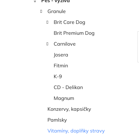
Pes - výživa
í
p
Granule
a
Brit Care Dog
n
Brit Premium Dog
e
l
Carnilove
Josera
Fitmin
K-9
CD - Delikan
Magnum
Konzervy, kapsičky
Pamlsky
Vitamíny, doplňky stravy