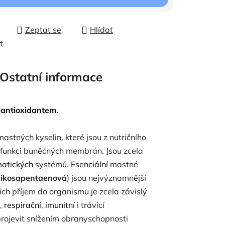
Zeptat se
Hlídat
t
Ostatní informace
m
antioxidantem
.
astných kyselin, které jsou z nutričního
 funkci buněčných membrán. Jsou zcela
atických
systémů.
Esenciální
mastné
eikosapentaenová
) jsou nejvýznamnější
jich příjem do organismu je zcela závislý
ý,
respirační
,
imunitní
i trávicí
rojevit snížením obranyschopnosti