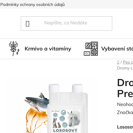
Podmínky ochrany osobních údajů
Blog
Hodnocení obcho
Krmivo a vitamíny
Vybavení st
Domů
/
Pes 
Dromy L
Dro
Pr
Průměr
Neoho
hodnoc
Značka
produk
Lososo
je