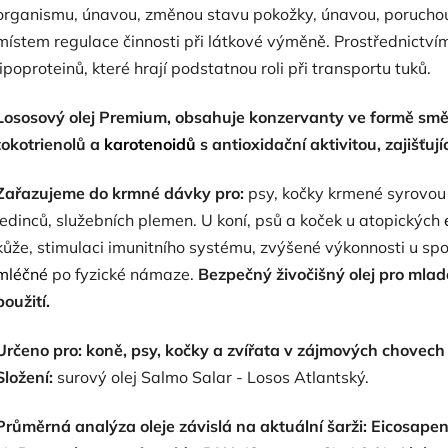
organismu, únavou, změnou stavu pokožky, únavou, poruchou 
místem regulace činnosti při látkové výměně. Prostřednictv
lipoproteinů, které hrají podstatnou roli při transportu tuků.
Lososový olej Premium, obsahuje konzervanty ve formě smě
tokotrienolů a
karotenoidů
s antioxidační aktivitou, zajišťujíc
Zařazujeme do krmné dávky
pro:
psy, kočky krmené syrovou
jedinců, služebních plemen. U koní, psů a koček u atopických
kůže, stimulaci imunitního systému, zvýšené výkonnosti u spo
mléčné
po fyzické námaze.
B
ezpečný živočišný olej pro mladé
použití.
Určeno pro: koně, psy, kočky a zvířata v zájmových chovech
Složení:
surový olej Salmo Salar - Losos Atlantský.
Průměrná analýza oleje závislá na aktuální šarži:
Eicosapen