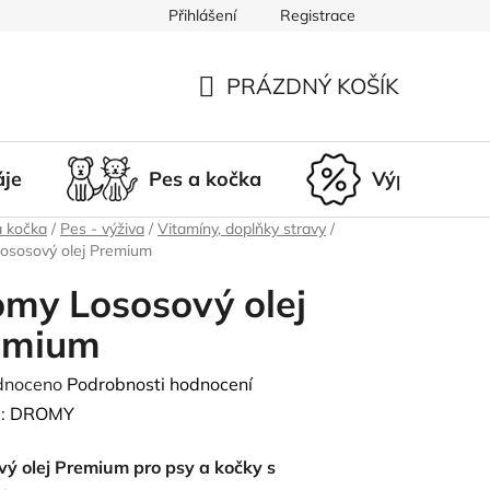
Přihlášení
Registrace
du
Doprava a platba
Nepřevzetí zásilky
Vrácení a r
PRÁZDNÝ KOŠÍK
NÁKUPNÍ
KOŠÍK
áje
Pes a kočka
Výprodej
a kočka
/
Pes - výživa
/
Vitamíny, doplňky stravy
/
ososový olej Premium
my Lososový olej
emium
né
dnoceno
Podrobnosti hodnocení
ení
:
DROMY
tu
vý olej Premium pro psy a kočky s