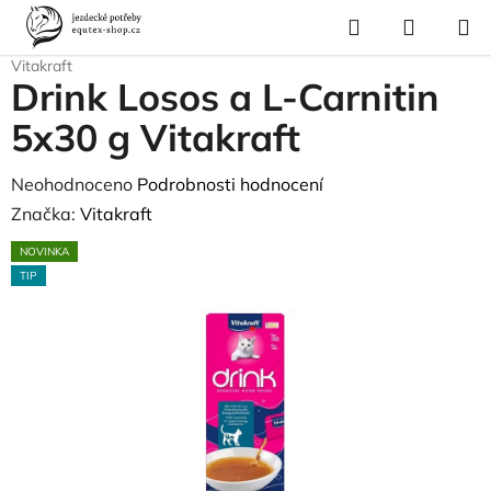
Přejít
Hledat
NÁKUP
na
Domů
/
Pes a kočka
/
Kočka - výživa
/
Drink Losos a L-Carnitin 5x30 g
KOŠÍK
obsah
Vitakraft
Drink Losos a L-Carnitin
5x30 g Vitakraft
Průměrné
Neohodnoceno
Podrobnosti hodnocení
hodnocení
Značka:
Vitakraft
produktu
NOVINKA
je
TIP
0,0
z
5
hvězdiček.