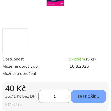
Dostupnost
Skladem
(5 ks)
Můžeme doručit do:
10.8.2026
Možnosti doručení
40 Kč
35,71 Kč bez DPH
DO KOŠÍKU
Měrná cena:
0,27 Kč / 1 g