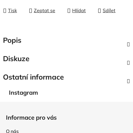
Tisk
Zeptat se
Hlídat
Sdílet
Popis
Diskuze
Ostatní informace
Instagram
Z
á
Informace pro vás
p
a
O nás