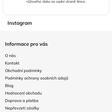
růžového zlata na zadní straně límce.
Instagram
Z
á
Informace pro vás
p
a
O nás
t
Kontakt
í
Obchodní podmínky
Podmínky ochrany osobních údajů
Blog
Hodnocení obchodu
Doprava a platba
Nepřevzetí zásilky