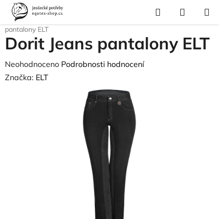
Přejít
Hledat
NÁKUP
na
Domů
/
Pro jezdce
/
Jezdecké oblečení
/
Rajtky
/
Pantalony
/
Dorit Jeans
KOŠÍK
obsah
pantalony ELT
Dorit Jeans pantalony ELT
Průměrné
Neohodnoceno
Podrobnosti hodnocení
hodnocení
Značka:
ELT
produktu
je
0,0
z
5
hvězdiček.