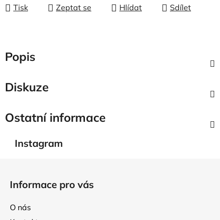
Tisk
Zeptat se
Hlídat
Sdílet
Popis
Diskuze
Ostatní informace
Instagram
Z
á
Informace pro vás
p
a
O nás
t