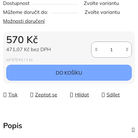
Dostupnost
Zvolte variantu
Můžeme doručit do:
Zvolte variantu
Možnosti doručení
570 Kč
471,07 Kč bez DPH
Měrná cena:
od 570 Kč / 1 ks
DO KOŠÍKU
Tisk
Zeptat se
Hlídat
Sdílet
Popis