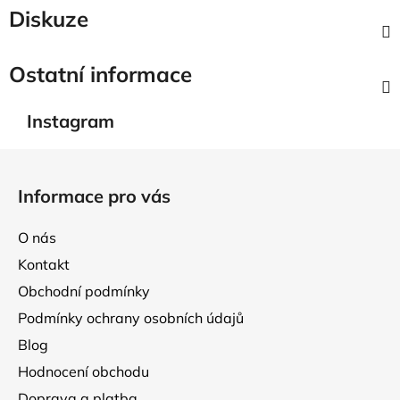
Diskuze
Ostatní informace
Instagram
Z
á
Informace pro vás
p
a
O nás
t
Kontakt
í
Obchodní podmínky
Podmínky ochrany osobních údajů
Blog
Hodnocení obchodu
Doprava a platba