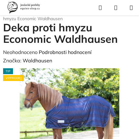
Přejít
Hledat
NÁKUP
na
Domů
/
Pro koně
/
Deky pro koně
/
Letní síťované deky
/
Deka proti
KOŠÍK
obsah
hmyzu Economic Waldhausen
Deka proti hmyzu
Economic Waldhausen
Průměrné
Neohodnoceno
Podrobnosti hodnocení
hodnocení
Značka:
Waldhausen
produktu
TIP
je
VÝPRODEJ
0,0
z
5
hvězdiček.