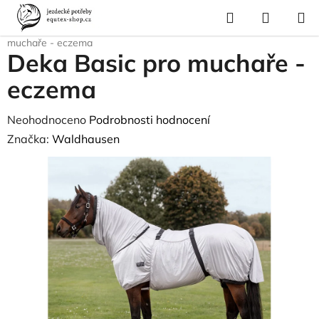
Přejít
Hledat
NÁKUP
na
Domů
/
Pro koně
/
Deky pro koně
/
Letní síťované deky
/
Deka Basic pro
KOŠÍK
obsah
muchaře - eczema
Deka Basic pro muchaře -
eczema
Průměrné
Neohodnoceno
Podrobnosti hodnocení
hodnocení
Značka:
Waldhausen
produktu
je
0,0
z
5
hvězdiček.