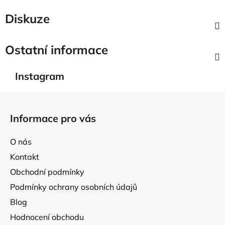
Diskuze
Ostatní informace
Instagram
Z
á
Informace pro vás
p
a
O nás
t
Kontakt
í
Obchodní podmínky
Podmínky ochrany osobních údajů
Blog
Hodnocení obchodu