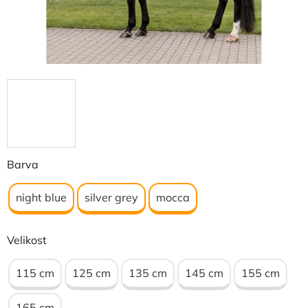
Barva
night blue
silver grey
mocca
Velikost
115 cm
125 cm
135 cm
145 cm
155 cm
165 cm