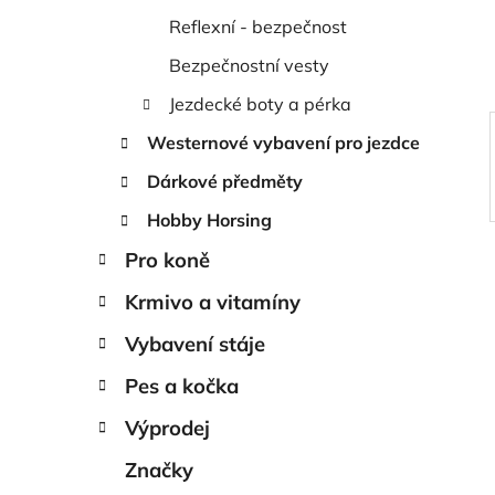
í
Reflexní - bezpečnost
p
a
Bezpečnostní vesty
n
Jezdecké boty a pérka
e
Westernové vybavení pro jezdce
l
Dárkové předměty
Hobby Horsing
Pro koně
Krmivo a vitamíny
Vybavení stáje
Pes a kočka
Výprodej
Značky