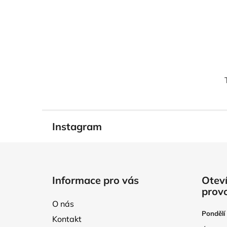
Instagram
Z
á
Informace pro vás
Oteví
p
prov
a
O nás
t
Pondělí
Kontakt
í