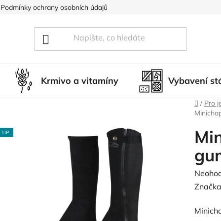
Podmínky ochrany osobních údajů
Blog
Hodnocení obcho
Krmivo a vitamíny
Vybavení st
Domů
/
Pro j
Minichap
Min
TIP
gu
Průměr
Neoho
hodnoc
Značka
produk
Minicha
je