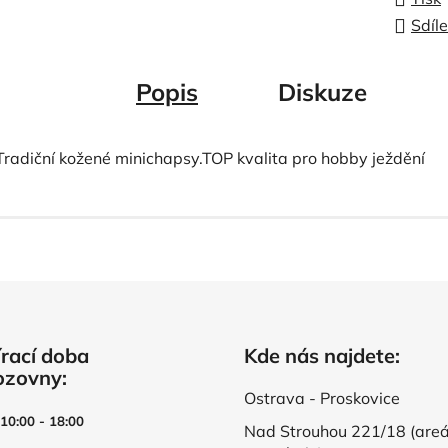
Sdíle
Popis
Diskuze
Tradiční kožené minichapsy.TOP kvalita pro hobby ježdění
rací doba
Kde nás najdete:
ozovny:
Ostrava - Proskovice
 10:00 - 18:00
Nad Strouhou 221/18 (areá