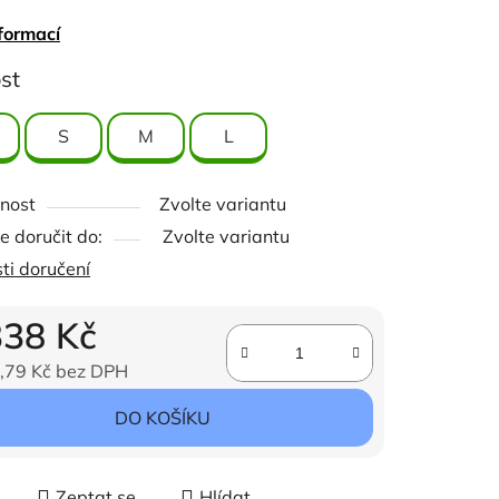
formací
st
ček.
S
M
L
nost
Zvolte variantu
 doručit do:
Zvolte variantu
ti doručení
338 Kč
,79 Kč bez DPH
ena:
DO KOŠÍKU
Zeptat se
Hlídat