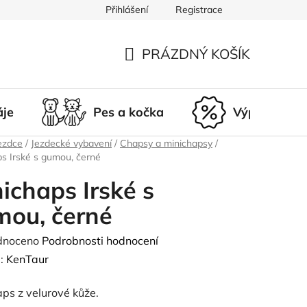
Přihlášení
Registrace
du
Doprava a platba
Nepřevzetí zásilky
Vrácení a r
PRÁZDNÝ KOŠÍK
NÁKUPNÍ
KOŠÍK
áje
Pes a kočka
Výprodej
ezdce
/
Jezdecké vybavení
/
Chapsy a minichapsy
/
s Irské s gumou, černé
ichaps Irské s
mou, černé
né
dnoceno
Podrobnosti hodnocení
ení
:
KenTaur
tu
ps z velurové kůže.