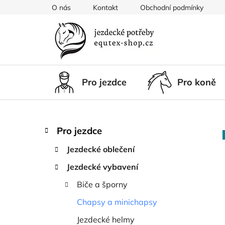
Přejít
O nás
Kontakt
Obchodní podmínky
na
obsah
Pro jezdce
Pro koně
P
K
Přeskočit
Pro jezdce
a
kategorie
o
t
Jezdecké oblečení
s
e
t
Jezdecké vybavení
g
r
o
Biče a šporny
a
r
i
n
Chapsy a minichapsy
e
n
Jezdecké helmy