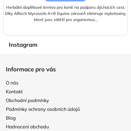
Herbální doplňkové krmivo pro koně na podporu dýchacích cest.
Díky Alltech Mycosorb A+® Equine zároveň eliminuje mykotoxiny,
které jsou zátěží pro organismus...
Instagram
Z
á
Informace pro vás
p
a
O nás
t
Kontakt
í
Obchodní podmínky
Podmínky ochrany osobních údajů
Blog
Hodnocení obchodu