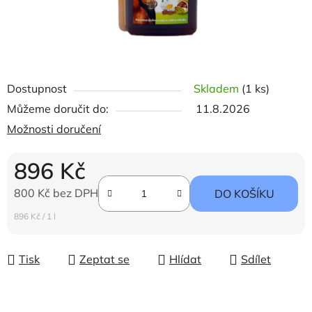
Dostupnost
Skladem
(1 ks)
Můžeme doručit do:
11.8.2026
Možnosti doručení
896 Kč
800 Kč bez DPH
DO KOŠÍKU
Měrná cena:
896 Kč / 1 l
Tisk
Zeptat se
Hlídat
Sdílet