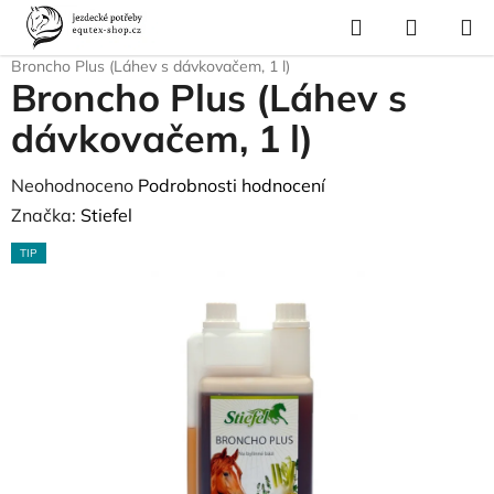
Přejít
Hledat
NÁKUP
na
Domů
/
Krmivo a vitamíny
/
Vitamíny a minerály
/
Dýchací aparát
/
KOŠÍK
obsah
Broncho Plus (Láhev s dávkovačem, 1 l)
Broncho Plus (Láhev s
dávkovačem, 1 l)
Průměrné
Neohodnoceno
Podrobnosti hodnocení
hodnocení
Značka:
Stiefel
produktu
TIP
je
0,0
z
5
hvězdiček.