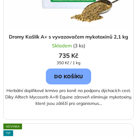
Dromy Kašlík A+ s vyvazovačem mykotoxinů 2,1 kg
Skladem
(3 ks)
735 Kč
Měrná
350 Kč / 1 kg
cena:
DO KOŠÍKU
Herbální doplňkové krmivo pro koně na podporu dýchacích cest.
Díky Alltech Mycosorb A+® Equine zároveň eliminuje mykotoxiny,
které jsou zátěží pro organismus...
NOVINKA
TIP