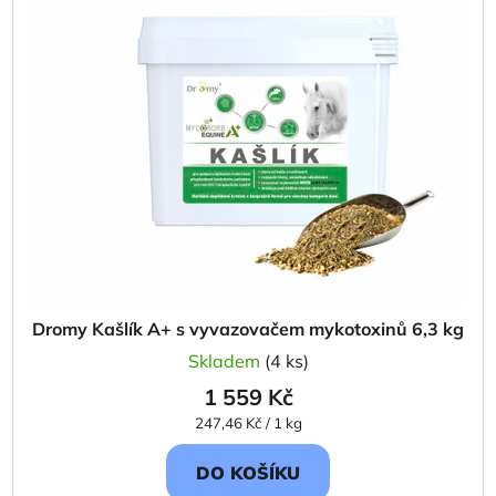
Dromy Kašlík A+ s vyvazovačem mykotoxinů 6,3 kg
Skladem
(4 ks)
1 559 Kč
Měrná
247,46 Kč / 1 kg
cena:
DO KOŠÍKU