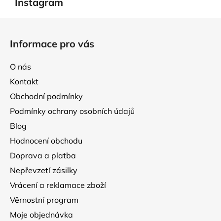
Instagram
Z
á
Informace pro vás
p
a
O nás
t
Kontakt
í
Obchodní podmínky
Podmínky ochrany osobních údajů
Blog
Hodnocení obchodu
Doprava a platba
Nepřevzetí zásilky
Vrácení a reklamace zboží
Věrnostní program
Moje objednávka