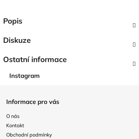
Popis
Diskuze
Ostatní informace
Instagram
Z
á
Informace pro vás
p
a
O nás
t
Kontakt
í
Obchodní podmínky