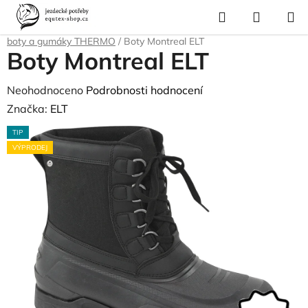
Přejít
Hledat
NÁKUP
na
Domů
/
Pro jezdce
/
Jezdecké vybavení
/
Jezdecké boty a pérka
/
Pérka,
KOŠÍK
obsah
boty a gumáky THERMO
/
Boty Montreal ELT
Boty Montreal ELT
Průměrné
Neohodnoceno
Podrobnosti hodnocení
hodnocení
Značka:
ELT
produktu
TIP
je
VÝPRODEJ
0,0
z
5
hvězdiček.