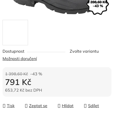
1 398,60 KČ
–43 %
Dostupnost
Zvolte variantu
Možnosti doručení
1 398,60 Kč
–43 %
791 Kč
653,72 Kč bez DPH
Měrná cena:
Tisk
Zeptat se
Hlídat
Sdílet