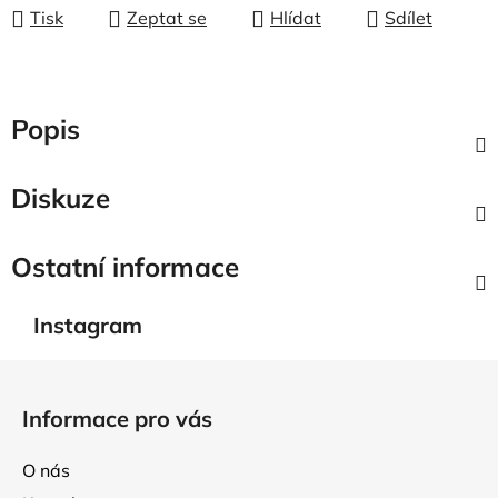
Tisk
Zeptat se
Hlídat
Sdílet
Popis
Diskuze
Ostatní informace
Instagram
Z
á
Informace pro vás
p
a
O nás
t