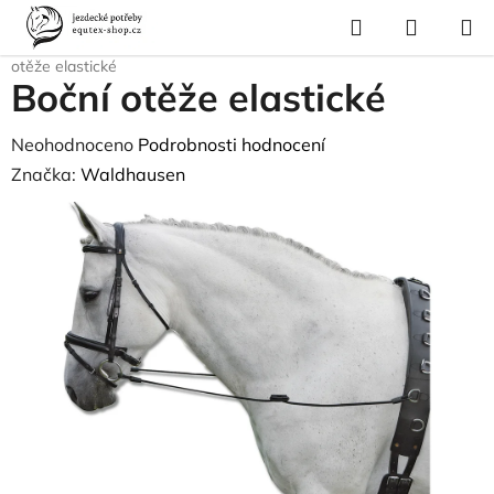
Přejít
Hledat
NÁKUP
na
Domů
/
Pro koně
/
Lonžování
/
Vyvazovací otěže pro lonžování
/
Boční
KOŠÍK
obsah
otěže elastické
Boční otěže elastické
Průměrné
Neohodnoceno
Podrobnosti hodnocení
hodnocení
Značka:
Waldhausen
produktu
je
0,0
z
5
hvězdiček.