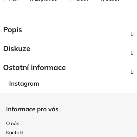
Popis
Diskuze
Ostatní informace
Instagram
Z
á
Informace pro vás
p
a
O nás
t
Kontakt
í