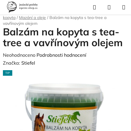
Přejít
Hledat
NÁKUP
na
Domů
/
Pro koně
/
Péče o srst, kopyta, úložné boxy a tašky
/
Péče o
KOŠÍK
obsah
kopyta
/
Mazání a oleje
/
Balzám na kopyta s tea-tree a
vavřínovým olejem
Balzám na kopyta s tea-
tree a vavřínovým olejem
Průměrné
Neohodnoceno
Podrobnosti hodnocení
hodnocení
Značka:
Stiefel
produktu
TIP
je
0,0
z
5
hvězdiček.