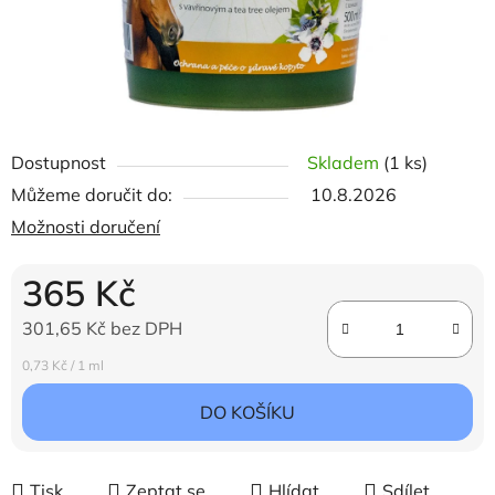
Dostupnost
Skladem
(1 ks)
Můžeme doručit do:
10.8.2026
Možnosti doručení
365 Kč
301,65 Kč bez DPH
Měrná cena:
0,73 Kč / 1 ml
DO KOŠÍKU
Tisk
Zeptat se
Hlídat
Sdílet