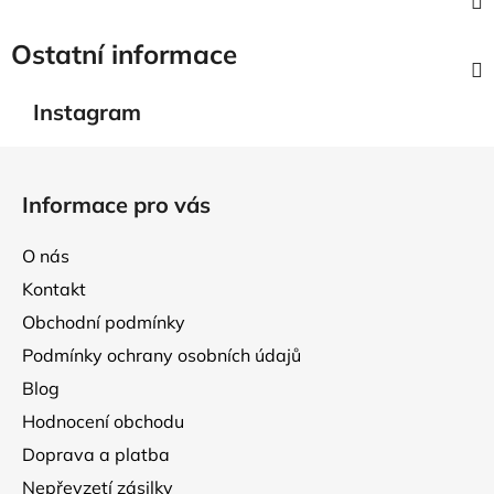
Ostatní informace
Instagram
Z
á
Informace pro vás
p
a
O nás
t
Kontakt
í
Obchodní podmínky
Podmínky ochrany osobních údajů
Blog
Hodnocení obchodu
Doprava a platba
Nepřevzetí zásilky