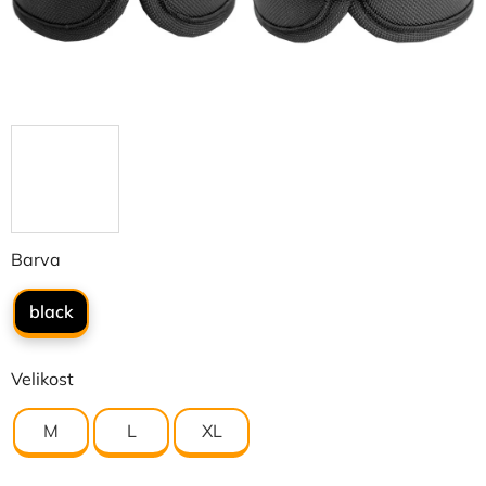
Barva
black
Velikost
M
L
XL