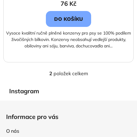
76 Kč
DO KOŠÍKU
Vysoce kvalitní ručně plněné konzervy pro psy se 100% podílem
živočišných bílkovin. Konzervy neobsahují vedlejší produkty,
obiloviny ani sóju, barviva, dochucovadla ani...
2
položek celkem
O
v
l
Instagram
á
d
Z
a
á
Informace pro vás
c
p
í
a
p
O nás
t
r