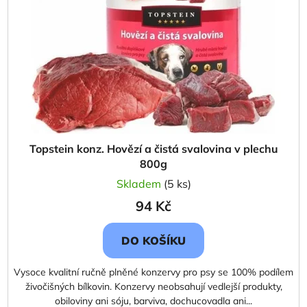
p
o
r
d
o
u
d
k
u
t
k
ů
t
ů
Topstein konz. Hovězí a čistá svalovina v plechu
800g
Skladem
(5 ks)
94 Kč
DO KOŠÍKU
Vysoce kvalitní ručně plněné konzervy pro psy se 100% podílem
živočišných bílkovin. Konzervy neobsahují vedlejší produkty,
obiloviny ani sóju, barviva, dochucovadla ani...