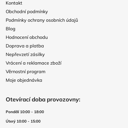
Kontakt
í
v
Obchodní podmínky
k
y
Podmínky ochrany osobních údajů
v
Blog
ý
p
Hodnocení obchodu
i
Doprava a platba
s
Nepřevzetí zásilky
u
Vrácení a reklamace zboží
Věrnostní program
Moje objednávka
Otevírací doba provozovny:
Pondělí 10:00 - 18:00
Úterý 10:00 - 15:00