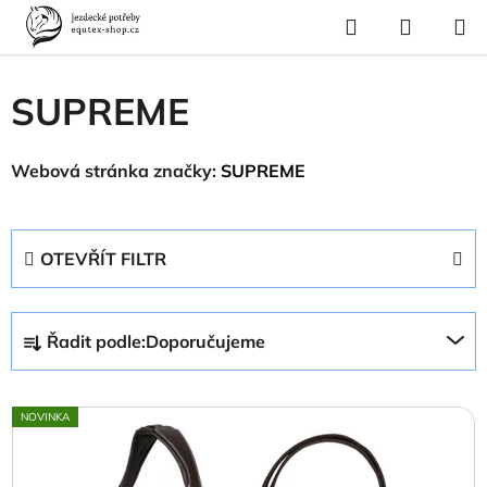
Přejít
Hledat
NÁKUP
na
Domů
/
Prodávané značky
/
SUPREME
KOŠÍK
obsah
SUPREME
Webová stránka značky:
SUPREME
OTEVŘÍT FILTR
Ř
Řadit podle:
Doporučujeme
a
z
V
e
NOVINKA
ý
n
p
í