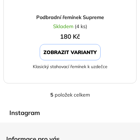
Podbradní řemínek Supreme
Skladem
(4 ks)
180 Kč
ZOBRAZIT VARIANTY
Klasický stahovací řemínek k uzdečce
5
položek celkem
O
v
l
Instagram
á
d
Z
a
á
Informace pro vás
c