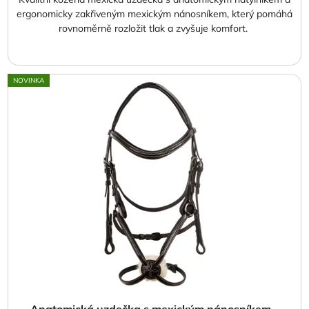
ergonomicky zakřiveným mexickým nánosníkem, který pomáhá
rovnoměrně rozložit tlak a zvyšuje komfort.
NOVINKA
Anatomická uzdečka s mexickým nánosníkem -