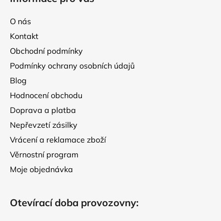
p
í
a
p
O nás
t
r
Kontakt
í
v
Obchodní podmínky
k
y
Podmínky ochrany osobních údajů
v
Blog
ý
p
Hodnocení obchodu
i
Doprava a platba
s
Nepřevzetí zásilky
u
Vrácení a reklamace zboží
Věrnostní program
Moje objednávka
Otevírací doba provozovny: