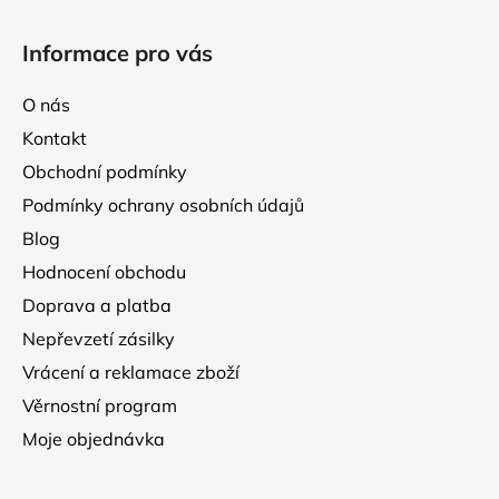
Z
p
á
r
Informace pro vás
p
v
k
a
O nás
y
t
v
Kontakt
í
ý
Obchodní podmínky
p
Podmínky ochrany osobních údajů
i
s
Blog
u
Hodnocení obchodu
Doprava a platba
Nepřevzetí zásilky
Vrácení a reklamace zboží
Věrnostní program
Moje objednávka