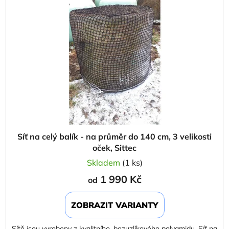
i
p
s
r
p
o
r
d
o
u
d
k
u
t
k
ů
t
ů
Síť na celý balík - na průměr do 140 cm, 3 velikosti
oček, Sittec
Skladem
(1 ks)
1 990 Kč
od
ZOBRAZIT VARIANTY
Sítě jsou vyrobeny z kvalitního, bezuzlíkového polyamidu. Síť na