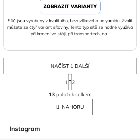
ZOBRAZIT VARIANTY
Sítě jsou vyrobeny z kvalitního, bezuzlíkového polyamidu. Zvolit
můžete ze čtyř variant síťoviny. Tento typ sítě se hodně využívá
při krmení ve stáji, při transportech, na...
NAČÍST 1 DALŠÍ
S
1
t
2
r
O
á
13
položek celkem
v
n
l
k
NAHORU
á
o
d
v
a
á
Instagram
c
n
í
í