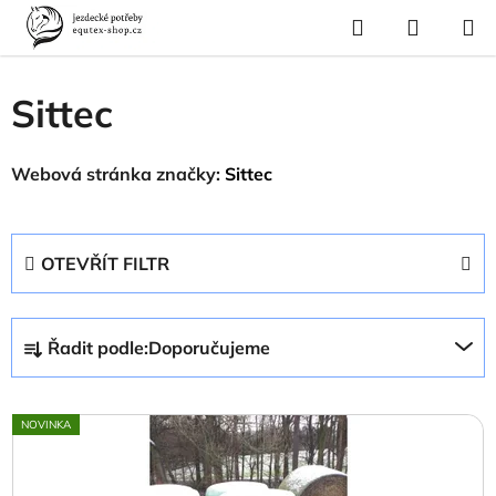
Přejít
Hledat
NÁKUP
na
Domů
/
Prodávané značky
/
Sittec
KOŠÍK
obsah
Sittec
Webová stránka značky:
Sittec
OTEVŘÍT FILTR
Ř
Řadit podle:
Doporučujeme
a
z
V
e
NOVINKA
ý
n
p
í