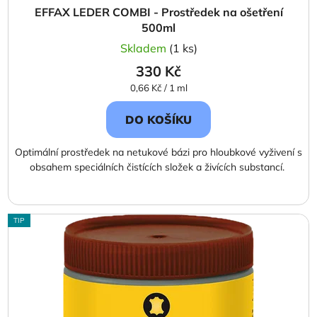
EFFAX LEDER COMBI - Prostředek na ošetření
500ml
Skladem
(1 ks)
330 Kč
Měrná
0,66 Kč / 1 ml
cena:
DO KOŠÍKU
Optimální prostředek na netukové bázi pro hloubkové vyživení s
obsahem speciálních čistících složek a živících substancí.
TIP