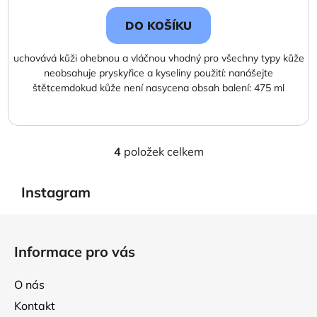
DO KOŠÍKU
uchovává kůži ohebnou a vláčnou vhodný pro všechny typy kůže
neobsahuje pryskyřice a kyseliny použití: nanášejte
štětcemdokud kůže není nasycena obsah balení: 475 ml
4
položek celkem
O
v
l
Instagram
á
d
Z
a
á
Informace pro vás
c
p
í
a
p
O nás
t
r
Kontakt
í
v