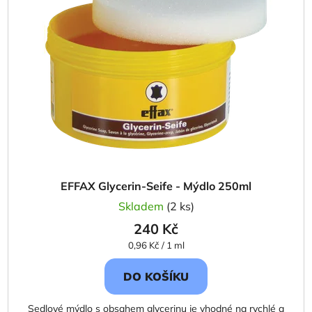
i
p
s
r
p
o
r
d
o
u
d
k
u
t
k
ů
t
ů
EFFAX Glycerin-Seife - Mýdlo 250ml
Skladem
(2 ks)
240 Kč
Měrná
0,96 Kč / 1 ml
cena:
DO KOŠÍKU
Sedlové mýdlo s obsahem glycerinu je vhodné na rychlé a