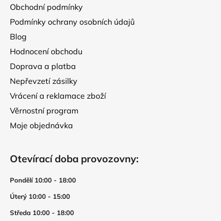
Obchodní podmínky
k
y
Podmínky ochrany osobních údajů
v
Blog
ý
p
Hodnocení obchodu
i
Doprava a platba
s
Nepřevzetí zásilky
u
Vrácení a reklamace zboží
Věrnostní program
Moje objednávka
Otevírací doba provozovny:
Pondělí 10:00 - 18:00
Úterý 10:00 - 15:00
Středa 10:00 - 18:00