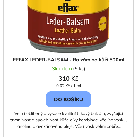
EFFAX LEDER-BALSAM - Balzám na kůži 500ml
Skladem
(5 ks)
310 Kč
Měrná
0,62 Kč / 1 ml
cena:
DO KOŠÍKU
Velmi oblíbený a vysoce kvalitní tukový balzám, zvyšující
trvanlivost a spolehlivost kůže díky kombinaci včelího vosku,
lanolinu a avokádového oleje. Včelí vosk velmi dobře...