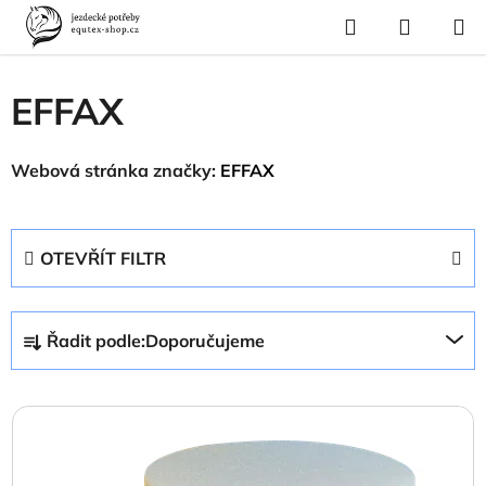
Přejít
Hledat
NÁKUP
na
Domů
/
Prodávané značky
/
EFFAX
KOŠÍK
obsah
EFFAX
Webová stránka značky:
EFFAX
OTEVŘÍT FILTR
Ř
Řadit podle:
Doporučujeme
a
z
V
e
ý
n
p
í