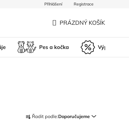
Přihlášení
Registrace
du
Doprava a platba
Nepřevzetí zásilky
Vrácení a r
PRÁZDNÝ KOŠÍK
NÁKUPNÍ
KOŠÍK
áje
Pes a kočka
Výprodej
Ř
Řadit podle:
Doporučujeme
a
z