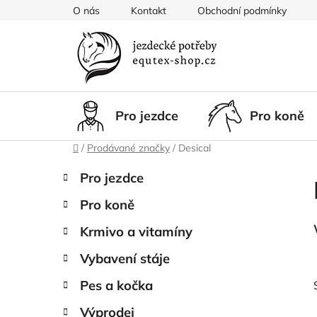
Přejít
O nás
Kontakt
Obchodní podmínky
na
obsah
Pro jezdce
Pro koně
Domů
/
Prodávané značky
/
Desical
P
K
Přeskočit
Pro jezdce
a
kategorie
o
t
Pro koně
s
e
t
g
Krmivo a vitamíny
r
o
Vybavení stáje
a
r
i
n
Pes a kočka
e
n
Výprodej