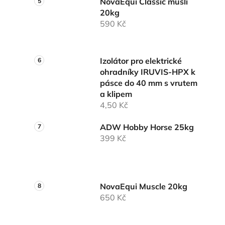
NovaEqui Classic musli
20kg
590 Kč
Izolátor pro elektrické
ohradníky IRUVIS-HPX k
pásce do 40 mm s vrutem
a klipem
4,50 Kč
ADW Hobby Horse 25kg
399 Kč
NovaEqui Muscle 20kg
650 Kč