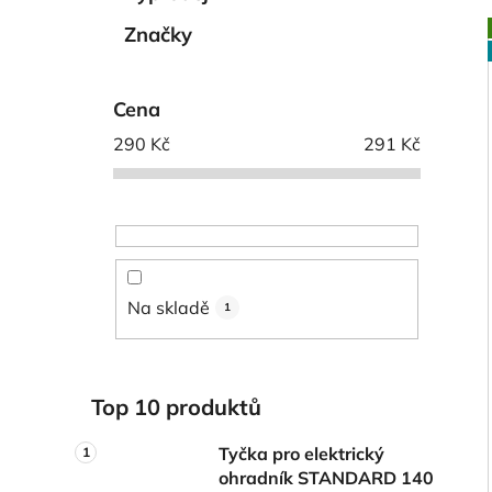
í
p
Značky
a
n
i
Cena
e
l
290
Kč
291
Kč
Na skladě
1
Top 10 produktů
Tyčka pro elektrický
ohradník STANDARD 140