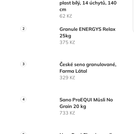
plast bílý, 14 úchytů, 140
cm
62 Kč
Granule ENERGYS Relax
25kg
375 Kč
České seno granulované,
Farma Látal
329 Kč
Sano ProEQUI Müsli No
Grain 20 kg
733 Kč