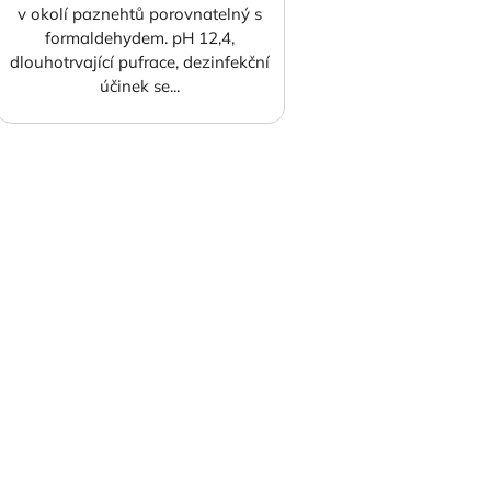
v okolí paznehtů porovnatelný s
formaldehydem. pH 12,4,
dlouhotrvající pufrace, dezinfekční
účinek se...
O
v
l
á
d
a
c
í
p
r
v
k
y
v