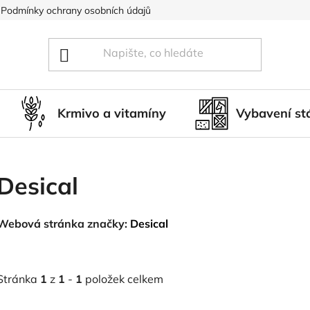
Podmínky ochrany osobních údajů
Blog
Hodnocení obcho
Krmivo a vitamíny
Vybavení st
Desical
Webová stránka značky:
Desical
Stránka
1
z
1
-
1
položek celkem