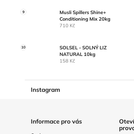
Musli Spillers Shine+
Conditioning Mix 20kg
710 Kč
SOLSEL - SOLNÝ LIZ
NATURAL 10kg
158 Kč
Instagram
Z
á
Informace pro vás
Oteví
p
prov
a