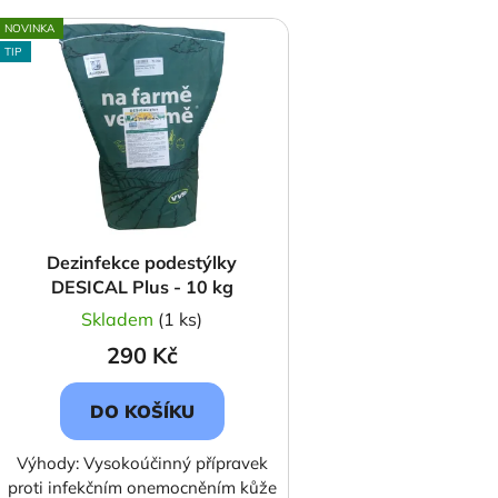
V
NOVINKA
ý
TIP
p
s
p
r
o
d
Dezinfekce podestýlky
u
DESICAL Plus - 10 kg
k
Skladem
(1 ks)
t
290 Kč
ů
DO KOŠÍKU
Výhody: Vysokoúčinný přípravek
proti infekčním onemocněním kůže