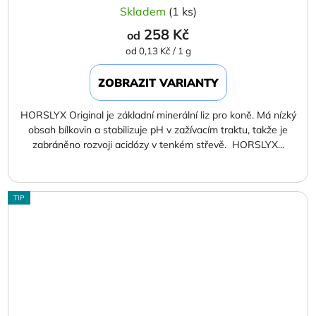
Skladem
(1 ks)
258 Kč
od
Měrná
od 0,13 Kč / 1 g
cena:
ZOBRAZIT VARIANTY
HORSLYX Original je základní minerální liz pro koně. Má nízký
obsah bílkovin a stabilizuje pH v zažívacím traktu, takže je
zabráněno rozvoji acidózy v tenkém střevě. HORSLYX...
TIP