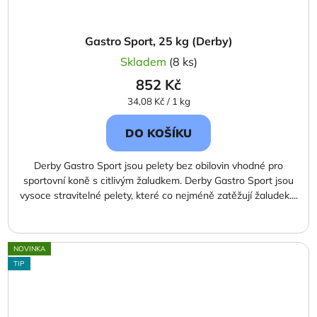
Gastro Sport, 25 kg (Derby)
Skladem
(8 ks)
852 Kč
Měrná
34,08 Kč / 1 kg
cena:
DO KOŠÍKU
Derby Gastro Sport jsou pelety bez obilovin vhodné pro
sportovní koně s citlivým žaludkem. Derby Gastro Sport jsou
vysoce stravitelné pelety, které co nejméně zatěžují žaludek....
NOVINKA
TIP