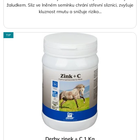
žaludkem. Sliz ve lněném semínku chrání střevní sliznici, zvyšuje
kluznost rmutu a snižuje riziko...
TIP
Derby zinek + C 1 Kg