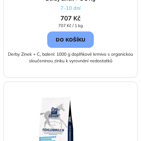
7-10 dní
707 Kč
Měrná
707 Kč / 1 kg
cena:
DO KOŠÍKU
Derby Zinek + C, balení: 1000 g doplňkové krmivo s organickou
sloučeninou zinku k vyrovnání nedostatků