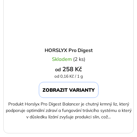
HORSLYX Pro Digest
Skladem
(2 ks)
258 Kč
od
Měrná
od 0,16 Kč / 1 g
cena:
ZOBRAZIT VARIANTY
Produkt Horslyx Pro Digest Balancer je chutný krmný liz, který
podporuje optimální zdraví a fungování trávicího systému a který
v důsledku lízání zvyšuje produkci slin, což...