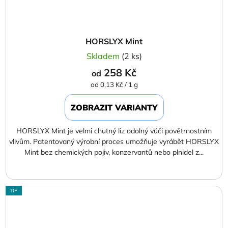
HORSLYX Mint
Skladem
(2 ks)
258 Kč
od
Měrná
od 0,13 Kč / 1 g
cena:
ZOBRAZIT VARIANTY
HORSLYX Mint je velmi chutný liz odolný vůči povětrnostním
vlivům. Patentovaný výrobní proces umožňuje vyrábět HORSLYX
Mint bez chemických pojiv, konzervantů nebo plnidel z...
TIP