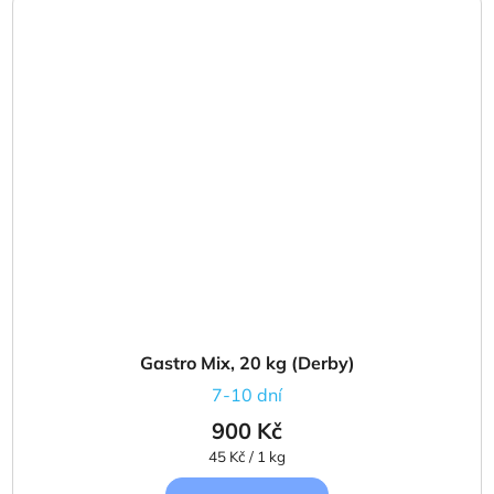
Gastro Mix, 20 kg (Derby)
7-10 dní
900 Kč
Měrná
45 Kč / 1 kg
cena: