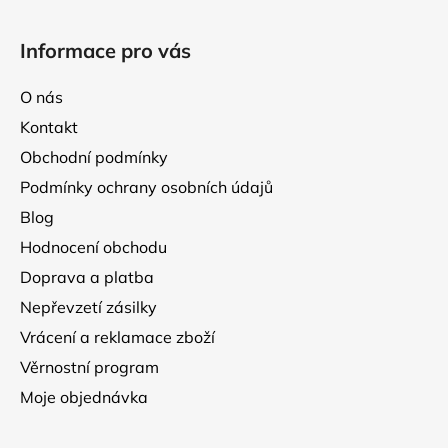
Z
p
á
r
Informace pro vás
p
v
k
a
O nás
y
t
v
Kontakt
í
ý
Obchodní podmínky
p
Podmínky ochrany osobních údajů
i
s
Blog
u
Hodnocení obchodu
Doprava a platba
Nepřevzetí zásilky
Vrácení a reklamace zboží
Věrnostní program
Moje objednávka