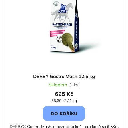
i
p
s
r
p
o
r
d
o
u
d
k
u
t
k
ů
t
ů
DERBY Gastro Mash 12,5 kg
Skladem
(1 ks)
695 Kč
Měrná
55,60 Kč / 1 kg
cena:
DO KOŠÍKU
DERBY® Gastro-Mash je bezobilná kaše pro koně s citlivým