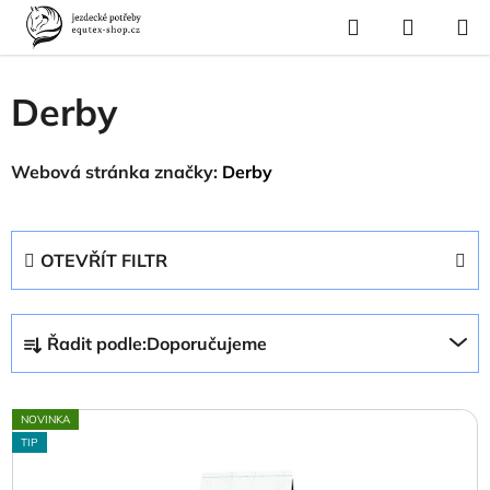
Přejít
Hledat
NÁKUP
na
Domů
/
Prodávané značky
/
Derby
KOŠÍK
obsah
Derby
Webová stránka značky:
Derby
OTEVŘÍT FILTR
Ř
Řadit podle:
Doporučujeme
a
z
V
e
NOVINKA
ý
n
TIP
p
í