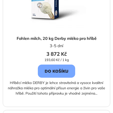
Fohlen milch, 20 kg Derby mléko pro hříbě
3-5 dní
3 872 Kč
Měrná
193,60 Kč / 1 kg
cena:
DO KOŠÍKU
Hříběcí mléko DERBY je lehce stravitelná a vysoce kvalitní
náhražka mléka pro optimální přísun energie a živin pro vaše
hříbě. Použití tohoto přípravku je vhodné zejména...