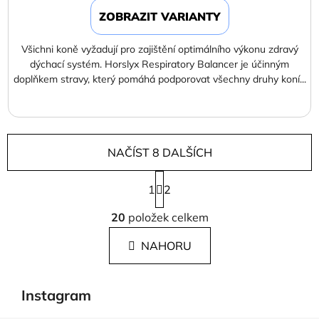
ZOBRAZIT VARIANTY
Všichni koně vyžadují pro zajištění optimálního výkonu zdravý
dýchací systém. Horslyx Respiratory Balancer je účinným
doplňkem stravy, který pomáhá podporovat všechny druhy koní...
NAČÍST 8 DALŠÍCH
S
1
t
2
r
O
á
20
položek celkem
v
n
l
k
NAHORU
á
o
d
v
a
á
Instagram
c
n
í
í