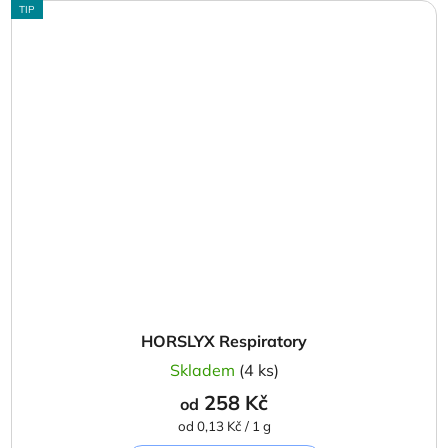
TIP
HORSLYX Respiratory
Skladem
(4 ks)
258 Kč
od
Měrná
od 0,13 Kč / 1 g
cena: