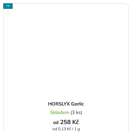
TIP
HORSLYX Garlic
Skladem
(3 ks)
258 Kč
od
Měrná
od 0,13 Kč / 1 g