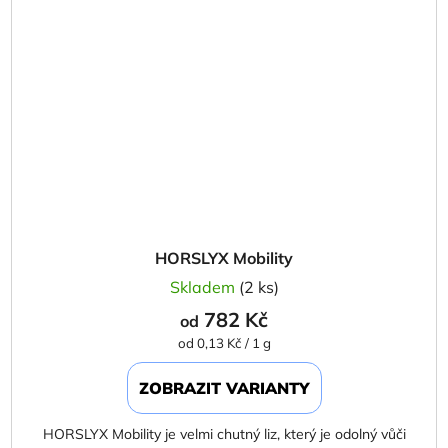
HORSLYX Mobility
Skladem
(2 ks)
782 Kč
od
Měrná
od 0,13 Kč / 1 g
cena:
ZOBRAZIT VARIANTY
HORSLYX Mobility je velmi chutný liz, který je odolný vůči