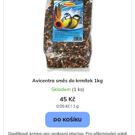
i
p
s
r
p
o
r
d
o
u
d
k
u
t
k
ů
t
ů
Avicentra směs do krmítek 1kg
Skladem
(1 ks)
45 Kč
Měrná
0,05 Kč / 1 g
cena:
DO KOŠÍKU
Doplňkové krmivo pro venkovní ptactvo. Pro přikrmování volně