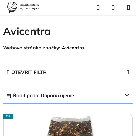
Přejít
Hledat
NÁKUP
na
Domů
/
Prodávané značky
/
Avicentra
KOŠÍK
obsah
Avicentra
Webová stránka značky:
Avicentra
OTEVŘÍT FILTR
Ř
Řadit podle:
Doporučujeme
a
z
V
e
TIP
ý
n
p
í