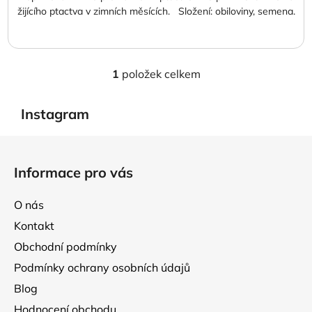
žijícího ptactva v zimních měsících. Složení: obiloviny, semena.
1
položek celkem
O
v
l
Instagram
á
d
Z
a
á
Informace pro vás
c
p
í
a
p
O nás
t
r
Kontakt
í
v
Obchodní podmínky
k
y
Podmínky ochrany osobních údajů
v
Blog
ý
p
Hodnocení obchodu