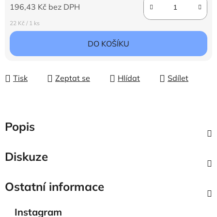
196,43 Kč bez DPH
Měrná cena:
22 Kč / 1 ks
DO KOŠÍKU
Tisk
Zeptat se
Hlídat
Sdílet
Popis
Diskuze
Ostatní informace
Instagram