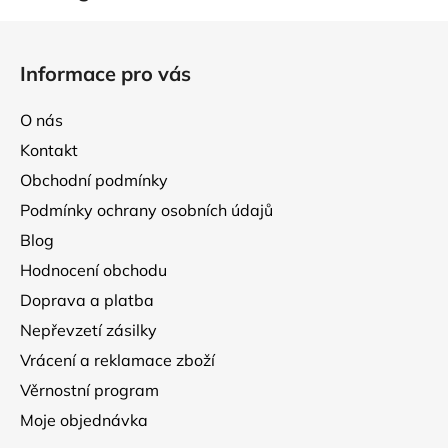
Z
á
Informace pro vás
p
a
O nás
t
Kontakt
í
Obchodní podmínky
Podmínky ochrany osobních údajů
Blog
Hodnocení obchodu
Doprava a platba
Nepřevzetí zásilky
Vrácení a reklamace zboží
Věrnostní program
Moje objednávka