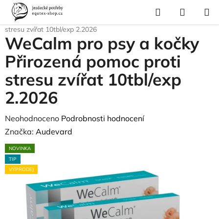
Přejít
Hledat
NÁKUP
na
Domů
/
Pes a kočka
/
WeCalm pro psy a kočky Přirozená pomoc proti
KOŠÍK
obsah
stresu zvířat 10tbl/exp 2.2026
WeCalm pro psy a kočky
Přirozená pomoc proti
stresu zvířat 10tbl/exp
2.2026
Průměrné
Neohodnoceno
Podrobnosti hodnocení
hodnocení
Značka:
Audevard
produktu
NOVINKA
je
TIP
0,0
VÝPRODEJ
z
5
hvězdiček.