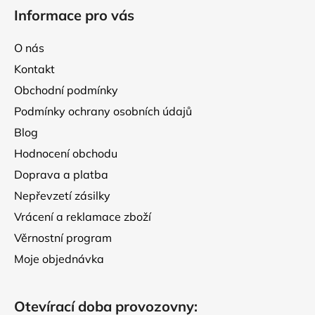
á
Informace pro vás
p
a
O nás
t
Kontakt
í
Obchodní podmínky
Podmínky ochrany osobních údajů
Blog
Hodnocení obchodu
Doprava a platba
Nepřevzetí zásilky
Vrácení a reklamace zboží
Věrnostní program
Moje objednávka
Otevírací doba provozovny: