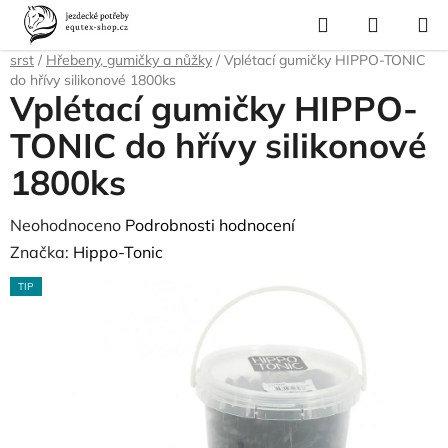
Přejít
Hledat
NÁKUP
na
Domů
/
Pro koně
/
Péče o srst, kopyta, úložné boxy a tašky
/
Čištění na
KOŠÍK
obsah
srst
/
Hřebeny, gumičky a nůžky
/
Vplétací gumičky HIPPO-TONIC
do hřívy silikonové 1800ks
Vplétací gumičky HIPPO-
TONIC do hřívy silikonové
1800ks
Průměrné
Neohodnoceno
Podrobnosti hodnocení
hodnocení
Značka:
Hippo-Tonic
produktu
TIP
je
0,0
z
5
hvězdiček.