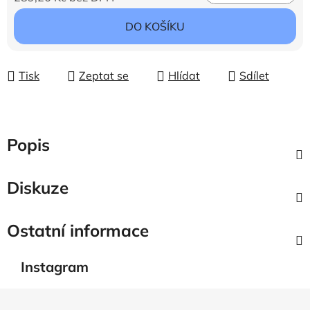
Měrná cena:
DO KOŠÍKU
Tisk
Zeptat se
Hlídat
Sdílet
Popis
Diskuze
Ostatní informace
Instagram
Z