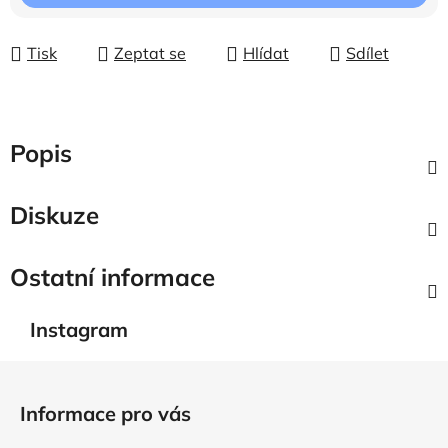
Tisk
Zeptat se
Hlídat
Sdílet
Popis
Diskuze
Ostatní informace
Instagram
Z
á
Informace pro vás
p