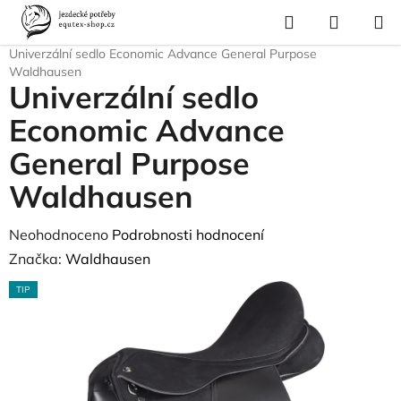
Přejít
Hledat
NÁKUP
na
Domů
/
Pro koně
/
Sedla a příslušenství
/
Sedla a jezdecké pady
/
KOŠÍK
obsah
Univerzální sedlo Economic Advance General Purpose
Waldhausen
Univerzální sedlo
Economic Advance
General Purpose
Waldhausen
Průměrné
Neohodnoceno
Podrobnosti hodnocení
hodnocení
Značka:
Waldhausen
produktu
TIP
je
0,0
z
5