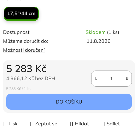
17,5"/44 cm
Dostupnost
Skladem
(1 ks)
Můžeme doručit do:
11.8.2026
Možnosti doručení
5 283 Kč
4 366,12 Kč bez DPH
Měrná cena:
5 283 Kč / 1 ks
DO KOŠÍKU
Tisk
Zeptat se
Hlídat
Sdílet