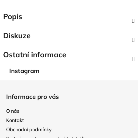
Popis
Diskuze
Ostatní informace
Instagram
Z
á
Informace pro vás
p
a
O nás
t
Kontakt
í
Obchodní podmínky