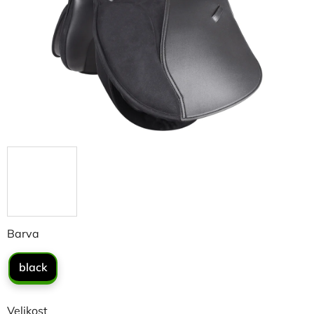
hvězdiček.
Barva
black
Velikost