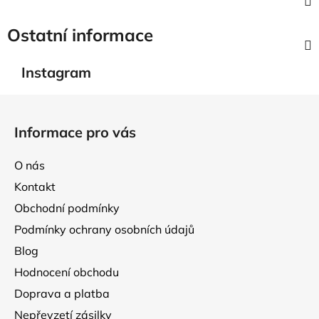
Ostatní informace
Instagram
Z
á
Informace pro vás
p
a
O nás
t
Kontakt
í
Obchodní podmínky
Podmínky ochrany osobních údajů
Blog
Hodnocení obchodu
Doprava a platba
Nepřevzetí zásilky