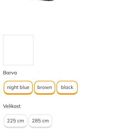
Barva
night blue
brown
black
Velikost
225 cm
285 cm