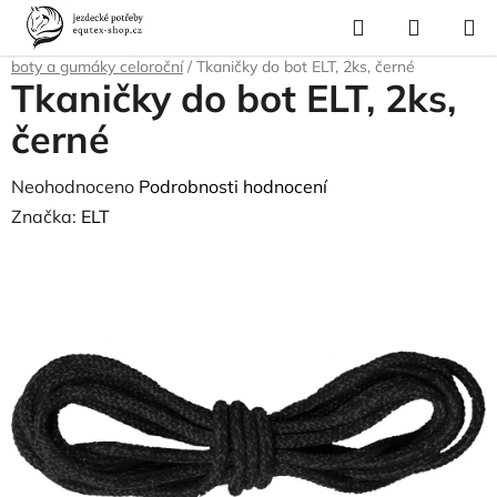
Přejít
Hledat
NÁKUP
na
Domů
/
Pro jezdce
/
Jezdecké vybavení
/
Jezdecké boty a pérka
/
Pérka,
KOŠÍK
obsah
boty a gumáky celoroční
/
Tkaničky do bot ELT, 2ks, černé
Tkaničky do bot ELT, 2ks,
černé
Průměrné
Neohodnoceno
Podrobnosti hodnocení
hodnocení
Značka:
ELT
produktu
je
0,0
z
5
hvězdiček.