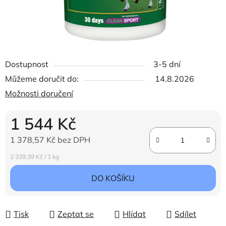
Dostupnost
3-5 dní
Můžeme doručit do:
14.8.2026
Možnosti doručení
1 544 Kč
1 378,57 Kč bez DPH
Měrná cena:
2 339,39 Kč / 1 kg
DO KOŠÍKU
Tisk
Zeptat se
Hlídat
Sdílet