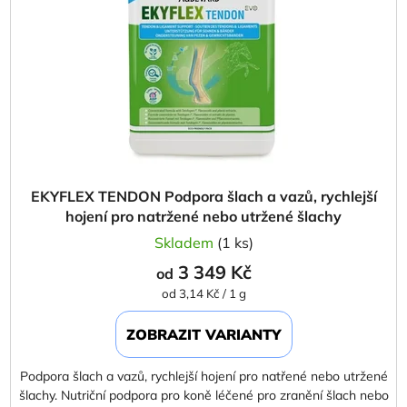
EKYFLEX TENDON Podpora šlach a vazů, rychlejší
hojení pro natržené nebo utržené šlachy
Skladem
(1 ks)
3 349 Kč
od
Měrná
od 3,14 Kč / 1 g
cena:
ZOBRAZIT VARIANTY
Podpora šlach a vazů, rychlejší hojení pro natřené nebo utržené
šlachy. Nutriční podpora pro koně léčené pro zranění šlach nebo