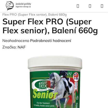
Přejít
Hledat
NÁKUP
na
Domů
/
Krmivo a vitamíny
/
Vitamíny a minerály
/
Kloubní výživa
/
Super
KOŠÍK
obsah
Flex PRO (Super Flex senior), Balení 660g
Super Flex PRO (Super
Flex senior), Balení 660g
Průměrné
Neohodnoceno
Podrobnosti hodnocení
hodnocení
Značka:
NAF
produktu
je
0,0
z
5
hvězdiček.