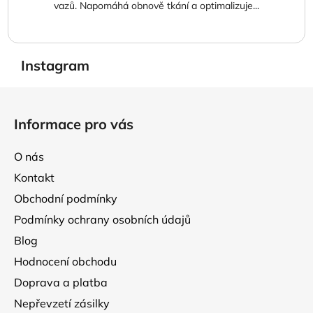
vazů. Napomáhá obnově tkání a optimalizuje...
Instagram
Z
á
Informace pro vás
p
a
O nás
t
Kontakt
í
Obchodní podmínky
Podmínky ochrany osobních údajů
Blog
Hodnocení obchodu
Doprava a platba
Nepřevzetí zásilky