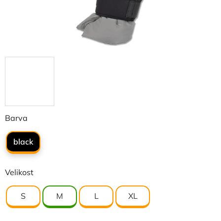
Barva
black
Velikost
S
M
L
XL