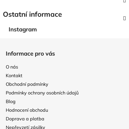
Ostatní informace
Instagram
Z
á
Informace pro vás
p
a
O nás
t
Kontakt
í
Obchodní podmínky
Podmínky ochrany osobních údajů
Blog
Hodnocení obchodu
Doprava a platba
Nepřevzetí zásilky