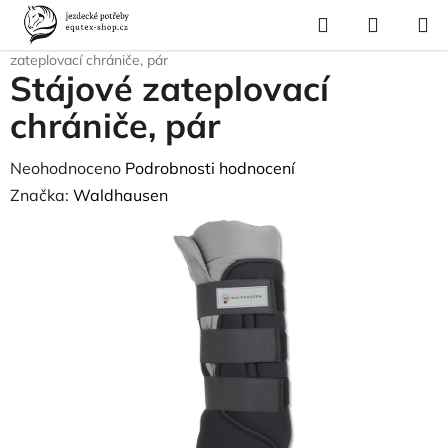
Přejít
Hledat
NÁKUP
na
Domů
/
Pro koně
/
Ochrana nohou koně
/
Transportní chrániče
/
Stájové
KOŠÍK
obsah
zateplovací chrániče, pár
Stájové zateplovací
chrániče, pár
Průměrné
Neohodnoceno
Podrobnosti hodnocení
hodnocení
Značka:
Waldhausen
produktu
je
0,0
z
5
hvězdiček.