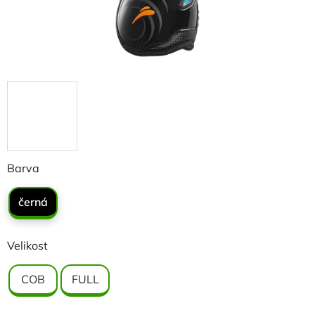
Barva
černá
Velikost
COB
FULL