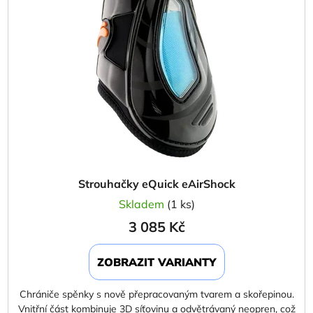
Strouhačky eQuick eAirShock
Skladem
(1 ks)
3 085 Kč
ZOBRAZIT VARIANTY
Chrániče spěnky s nově přepracovaným tvarem a skořepinou.
Vnitřní část kombinuje 3D síťovinu a odvětrávaný neopren, což