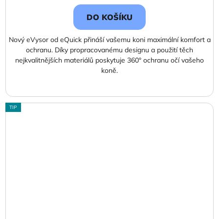
cena:
DO KOŠÍKU
Nový eVysor od eQuick přináší vašemu koni maximální komfort a
ochranu. Díky propracovanému designu a použití těch
nejkvalitnějších materiálů poskytuje 360° ochranu očí vašeho
koně.
TIP