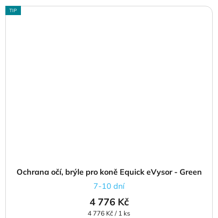
TIP
Ochrana očí, brýle pro koně Equick eVysor - Green
7-10 dní
4 776 Kč
Měrná
4 776 Kč / 1 ks