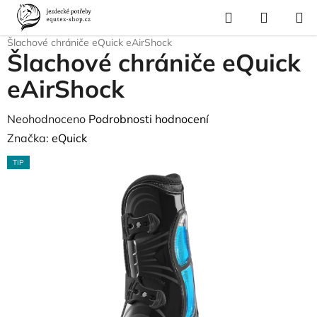
Přejít
Hledat
NÁKUP
na
Domů
/
Pro koně
/
Ochrana nohou koně
/
Chrániče a šlachovky
/
KOŠÍK
obsah
Šlachové chrániče eQuick eAirShock
Šlachové chrániče eQuick
eAirShock
Průměrné
Neohodnoceno
Podrobnosti hodnocení
hodnocení
Značka:
eQuick
produktu
TIP
je
0,0
z
5
hvězdiček.