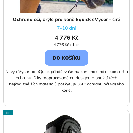
Ochrana očí, brýle pro koně Equick eVysor - čiré
7-10 dní
4 776 Kč
Měrná
4 776 Kč / 1 ks
cena:
DO KOŠÍKU
Nový eVysor od eQuick přináší vašemu koni maximální komfort a
ochranu. Díky propracovanému designu a použití těch
nejkvalitnějších materiálů poskytuje 360° ochranu očí vašeho
koně.
TIP