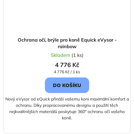
Ochrana očí, brýle pro koně Equick eVysor -
rainbow
Skladem
(1 ks)
4 776 Kč
Měrná
4 776 Kč / 1 ks
cena:
DO KOŠÍKU
Nový eVysor od eQuick přináší vašemu koni maximální komfort a
ochranu. Díky propracovanému designu a použití těch
nejkvalitnějších materiálů poskytuje 360° ochranu očí vašeho
koně.