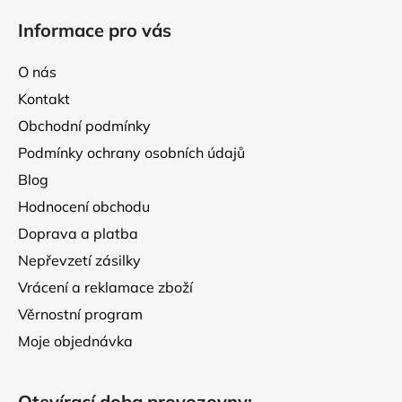
á
Informace pro vás
p
a
O nás
t
Kontakt
í
Obchodní podmínky
Podmínky ochrany osobních údajů
Blog
Hodnocení obchodu
Doprava a platba
Nepřevzetí zásilky
Vrácení a reklamace zboží
Věrnostní program
Moje objednávka
Otevírací doba provozovny: