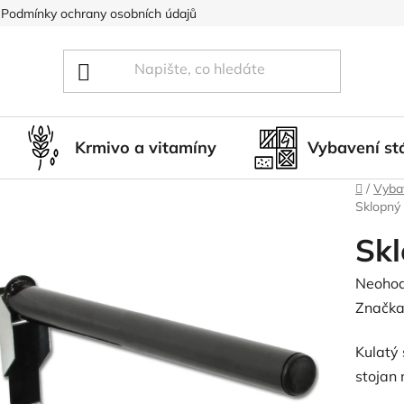
Podmínky ochrany osobních údajů
Blog
Hodnocení obcho
Krmivo a vitamíny
Vybavení st
Domů
/
Vybav
Sklopný 
Skl
Průměr
Neoho
hodnoc
Značka
produk
Kulatý
je
stojan 
0,0