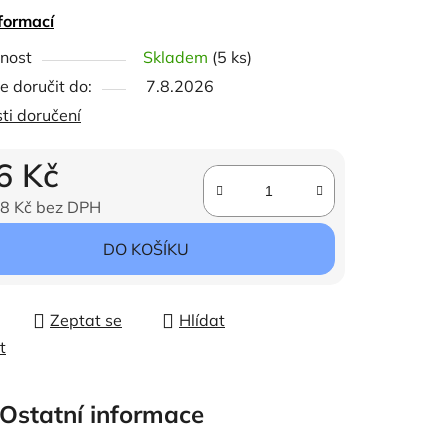
t: Výška: 17 cm, Hloubka: 46 cm
formací
ček.
nost
Skladem
(5 ks)
 doručit do:
7.8.2026
ti doručení
6 Kč
8 Kč bez DPH
ena:
DO KOŠÍKU
Zeptat se
Hlídat
t
Ostatní informace