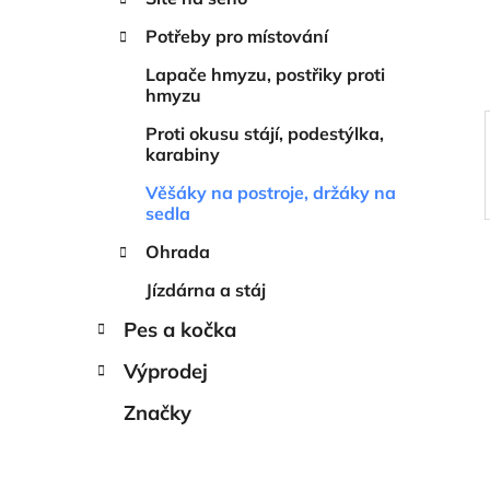
í
p
Potřeby pro místování
a
Lapače hmyzu, postřiky proti
n
hmyzu
e
Proti okusu stájí, podestýlka,
l
karabiny
Věšáky na postroje, držáky na
sedla
Ohrada
Jízdárna a stáj
Pes a kočka
Výprodej
Značky