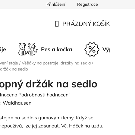
Přihlášení
Registrace
du
Doprava a platba
Nepřevzetí zásilky
Vrácení a r
PRÁZDNÝ KOŠÍK
NÁKUPNÍ
KOŠÍK
áje
Pes a kočka
Výprodej
ení stáje
/
Věšáky na postroje, držáky na sedla
/
držák na sedlo
opný držák na sedlo
né
dnoceno
Podrobnosti hodnocení
ení
:
Waldhausen
tu
 stojan na sedlo s gumovými lemy. Když se
nepoužívá, lze jej zasunout. Vč. Háček na uzdu.