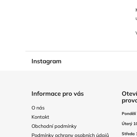
Instagram
Z
á
Informace pro vás
Oteví
p
prov
a
O nás
t
Pondělí
Kontakt
í
Úterý 1
Obchodní podmínky
Středa 
Podmínky ochrany osobních údajů