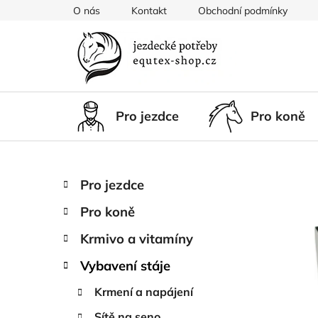
Přejít
O nás
Kontakt
Obchodní podmínky
na
obsah
Pro jezdce
Pro koně
P
K
Přeskočit
Pro jezdce
a
kategorie
o
t
Pro koně
s
e
t
g
Krmivo a vitamíny
r
o
Vybavení stáje
a
r
i
n
Krmení a napájení
e
n
Sítě na seno