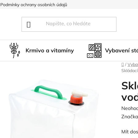
Podmínky ochrany osobních údajů
Blog
Hodnocení obcho
Krmivo a vitamíny
Vybavení st
Domů
/
Vybav
Skládací
Skl
vo
Průměr
Neoho
hodnoc
Značka
produk
Mít dos
je