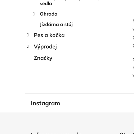
sedla
Ohrada
Jízdárna a stáj
Pes a kočka
Výprodej
Značky
Instagram
Z
á