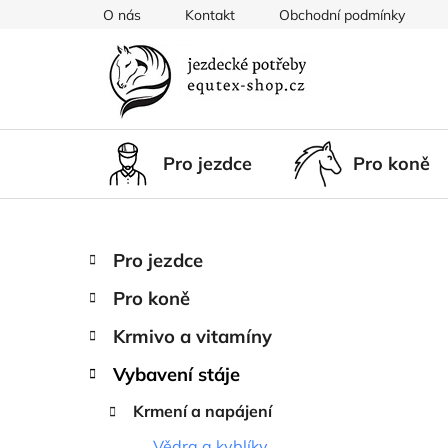
Přejít
O nás
Kontakt
Obchodní podmínky
na
obsah
Pro jezdce
Pro koně
P
K
Přeskočit
Pro jezdce
a
kategorie
o
t
Pro koně
s
e
t
g
Krmivo a vitamíny
r
o
Vybavení stáje
a
r
i
n
Krmení a napájení
e
n
Vědra a kyblíky