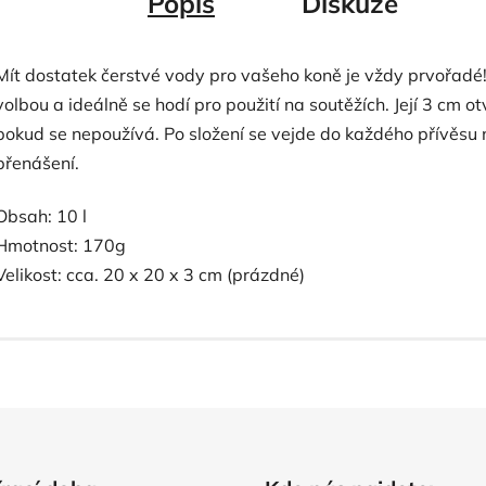
Popis
Diskuze
Mít dostatek čerstvé vody pro vašeho koně je vždy prvořadé
volbou a ideálně se hodí pro použití na soutěžích. Její 3 cm 
pokud se nepoužívá. Po složení se vejde do každého přívěsu
přenášení.
Obsah: 10 l
Hmotnost: 170g
Velikost: cca. 20 x 20 x 3 cm (prázdné)