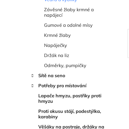
í
p
Závěsné žlaby krmné a
napájecí
a
n
Gumové a odolné mísy
e
Krmné žlaby
l
Napáječky
Držák na liz
Odměrky, pumpičky
Sítě na seno
Potřeby pro místování
Lapače hmyzu, postřiky proti
hmyzu
Proti okusu stájí, podestýlka,
karabiny
Věšáky na postroje, držáky na