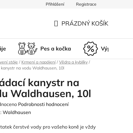
Přihlášení
Registrace
du
Doprava a platba
Nepřevzetí zásilky
Vrácení a r
PRÁZDNÝ KOŠÍK
NÁKUPNÍ
KOŠÍK
áje
Pes a kočka
Výprodej
ení stáje
/
Krmení a napájení
/
Vědra a kyblíky
/
 kanystr na vodu Waldhausen, 10l
ádací kanystr na
du Waldhausen, 10l
né
dnoceno
Podrobnosti hodnocení
ení
:
Waldhausen
tu
tatek čerstvé vody pro vašeho koně je vždy