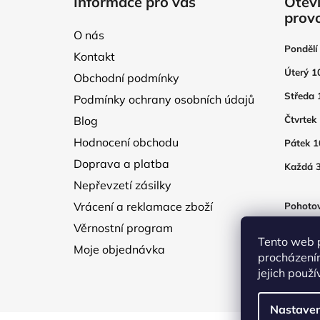
Informace pro vás
Oteví
p
prov
a
O nás
t
Pondělí
Kontakt
í
Úterý 1
Obchodní podmínky
Středa 
Podmínky ochrany osobních údajů
Blog
Čtvrtek
Hodnocení obchodu
Pátek 1
Doprava a platba
Každá 3
Nepřevzetí zásilky
Vrácení a reklamace zboží
Pohotov
otevřen
Věrnostní program
250Kč
Tento web 
Moje objednávka
procházení
jejich použ
Nastaven