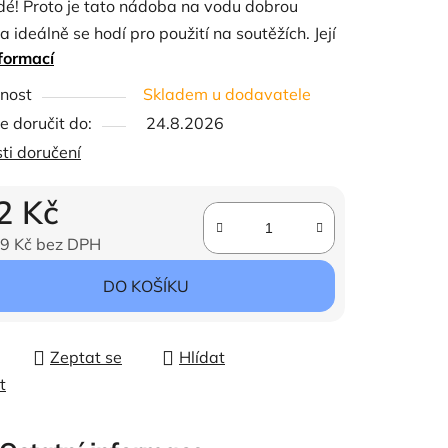
dé! Proto je tato nádoba na vodu dobrou
a ideálně se hodí pro použití na soutěžích. Její
formací
tvor usnadňuje plnění a vyprazdňování, pokud
užívá. Po složení se vejde do každého přívěsu
ček.
nost
Skladem u dodavatele
uta. Obsahuje rukojeť pro snadné přenášení.
 doručit do:
24.8.2026
ti doručení
 10 l
st: 170g
2 Kč
t: cca. 20 x 20 x 3 cm (prázdné)
9 Kč bez DPH
ena:
DO KOŠÍKU
Zeptat se
Hlídat
t