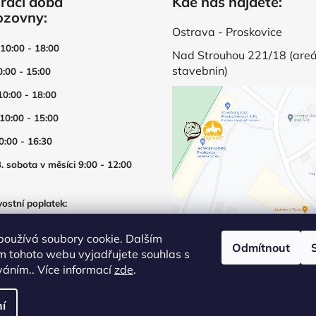
rací doba
Kde nás najdete:
ozovny:
Ostrava - Proskovice
 10:00 - 18:00
Nad Strouhou 221/18 (areá
stavebnin)
0:00 - 15:00
10:00 - 18:00
 10:00 - 15:00
0:00 - 16:30
. sobota v měsíci 9:00 - 12:00
ostní poplatek:
í prodejny mimo otevírací dobu
používá soubory cookie. Dalším
Odmítnout
m tohoto webu vyjadřujete souhlas s
íváním.. Více informací
zde
.
í