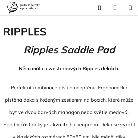
Přejít
Hledat
NÁKUP
na
Domů
/
RIPPLES
KOŠÍK
obsah
RIPPLES
Ripples Saddle Pad
Něco málo o westernových Ripples dekách.
Perfektní kombinace plsti a neoprénu. Ergonomická
plstěná deka s koženým zesílením na bocích, které může
být ve dvou barvách mahagon nebo světle medová.
Spodní část deky je z kvalitního neoprénu. Deka se vyrábí
v klasických rozměrech 80x80 cm. Nic méně, díky