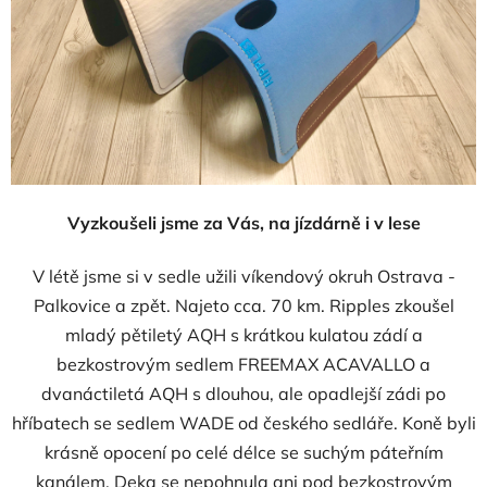
Vyzkoušeli jsme za Vás, na jízdárně i v lese
V létě jsme si v sedle užili víkendový okruh Ostrava -
Palkovice a zpět. Najeto cca. 70 km. Ripples zkoušel
mladý pětiletý AQH s krátkou kulatou zádí a
bezkostrovým sedlem FREEMAX ACAVALLO a
dvanáctiletá AQH s dlouhou, ale opadlejší zádi po
hříbatech se sedlem WADE od českého sedláře. Koně byli
krásně opocení po celé délce se suchým páteřním
kanálem. Deka se nepohnula ani pod bezkostrovým