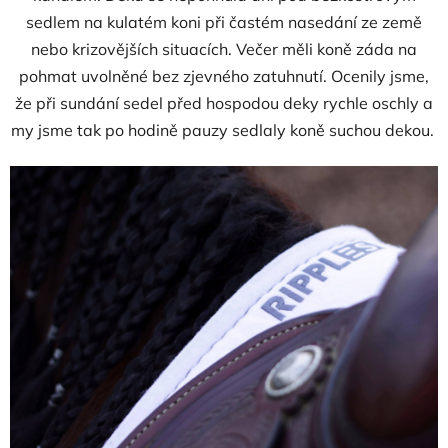
sedlem na kulatém koni při častém nasedání ze země
nebo krizovějších situacích. Večer měli koně záda na
pohmat uvolněné bez zjevného zatuhnutí. Ocenily jsme,
že při sundání sedel před hospodou deky rychle oschly a
my jsme tak po hodině pauzy sedlaly koně suchou dekou.