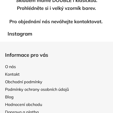
Skladem máme DOUBLE i klasickou.
Prohlédněte si i velký vzorník barev.
Pro objednání nás neváhejte kontaktovat.
Instagram
Z
á
Informace pro vás
p
a
O nás
t
Kontakt
í
Obchodní podmínky
Podmínky ochrany osobních údajů
Blog
Hodnocení obchodu
Doprava a platba