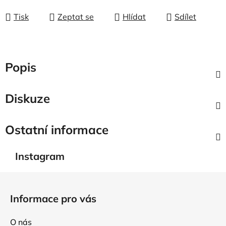
Tisk
Zeptat se
Hlídat
Sdílet
Popis
Diskuze
Ostatní informace
Instagram
Z
á
Informace pro vás
p
a
O nás