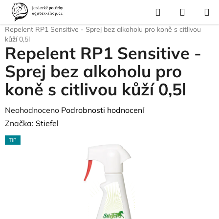
Přejít
Hledat
NÁKUP
na
Domů
/
Pro koně
/
Ochrana proti hmyzu a parazitům
/
Repelenty
/
KOŠÍK
obsah
Repelent RP1 Sensitive - Sprej bez alkoholu pro koně s citlivou
kůží 0,5l
Repelent RP1 Sensitive -
Sprej bez alkoholu pro
koně s citlivou kůží 0,5l
Průměrné
Neohodnoceno
Podrobnosti hodnocení
hodnocení
Značka:
Stiefel
produktu
TIP
je
0,0
z
5
hvězdiček.