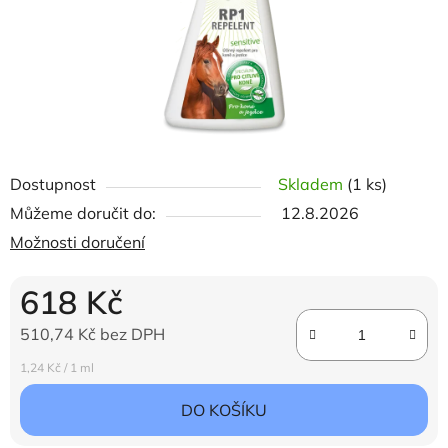
Dostupnost
Skladem
(1 ks)
Můžeme doručit do:
12.8.2026
Možnosti doručení
618 Kč
510,74 Kč bez DPH
Měrná cena:
1,24 Kč / 1 ml
DO KOŠÍKU